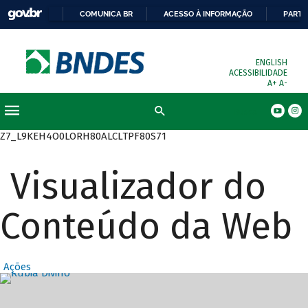
COMUNICA BR
ACESSO À INFORMAÇÃO
PARTI
ENGLISH
ACESSIBILIDADE
A+
A-
Busca
Z7_L9KEH4O0LORH80ALCLTPF80S71
Visualizador do
Conteúdo da Web
Ações
Destaques Prin