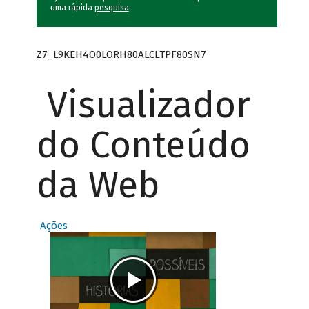
uma rápida
pesquisa
.
Z7_L9KEH4O0LORH80ALCLTPF80SN7
Visualizador
do Conteúdo
da Web
Ações