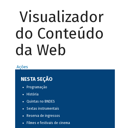
Visualizador
do Conteúdo
da Web
Ações
NESTA SEÇÃO
Programação
História
Quintas no BNDES
Sextas instrumentais
Reserva de ingressos
Filmes e festivais de cinema