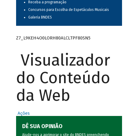
Receba a programação
Concursos para Escolha de Espetáculos Musicais
Galeria BNDES
Z7_L9KEH4O0LORH80ALCLTPF80SN5
Visualizador
do Conteúdo
da Web
Ações
DÊ SUA OPINIÃO
Ajude-nos a aprimorar o site do BNDES preenchendo