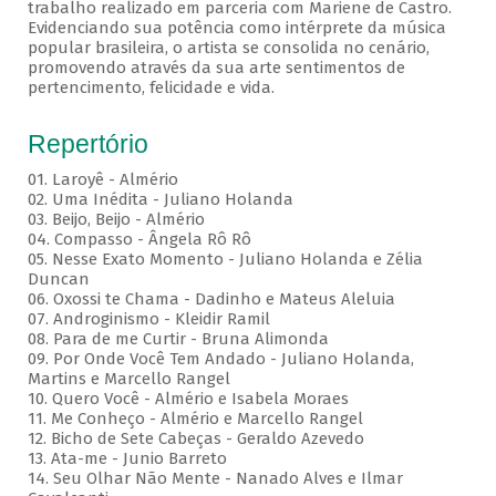
trabalho realizado em parceria com Mariene de Castro.
Evidenciando sua potência como intérprete da música
popular brasileira, o artista se consolida no cenário,
promovendo através da sua arte sentimentos de
pertencimento, felicidade e vida.
Repertório
01. Laroyê - Almério
02. Uma Inédita - Juliano Holanda
03. Beijo, Beijo - Almério
04. Compasso - Ângela Rô Rô
05. Nesse Exato Momento - Juliano Holanda e Zélia
Duncan
06. Oxossi te Chama - Dadinho e Mateus Aleluia
07. Androginismo - Kleidir Ramil
08. Para de me Curtir - Bruna Alimonda
09. Por Onde Você Tem Andado - Juliano Holanda,
Martins e Marcello Rangel
10. Quero Você - Almério e Isabela Moraes
11. Me Conheço - Almério e Marcello Rangel
12. Bicho de Sete Cabeças - Geraldo Azevedo
13. Ata-me - Junio Barreto
14. Seu Olhar Não Mente - Nanado Alves e Ilmar