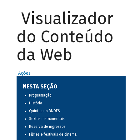
Visualizador
do Conteúdo
da Web
Ações
NESTA SEÇÃO
Programação
História
Quintas no BNDES
Sextas instrumentais
Reserva de ingressos
Filmes e festivais de cinema