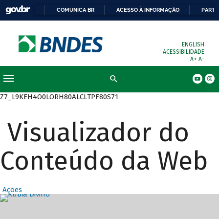
COMUNICA BR
ACESSO À INFORMAÇÃO
PARTI
ENGLISH
ACESSIBILIDADE
A+
A-
Busca
Z7_L9KEH4O0LORH80ALCLTPF80S71
Visualizador do
Conteúdo da Web
Ações
Destaques Prin