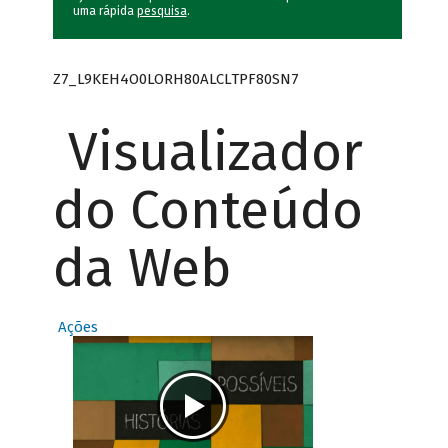
uma rápida
pesquisa
.
Z7_L9KEH4O0LORH80ALCLTPF80SN7
Visualizador
do Conteúdo
da Web
Ações