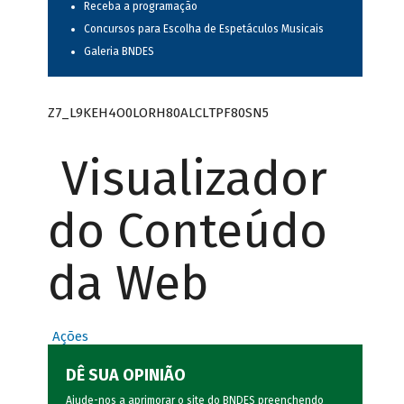
Receba a programação
Concursos para Escolha de Espetáculos Musicais
Galeria BNDES
Z7_L9KEH4O0LORH80ALCLTPF80SN5
Visualizador
do Conteúdo
da Web
Ações
DÊ SUA OPINIÃO
Ajude-nos a aprimorar o site do BNDES preenchendo