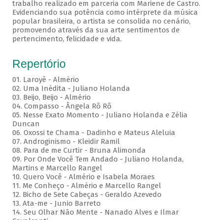
trabalho realizado em parceria com Mariene de Castro.
Evidenciando sua potência como intérprete da música
popular brasileira, o artista se consolida no cenário,
promovendo através da sua arte sentimentos de
pertencimento, felicidade e vida.
Repertório
01. Laroyê - Almério
02. Uma Inédita - Juliano Holanda
03. Beijo, Beijo - Almério
04. Compasso - Ângela Rô Rô
05. Nesse Exato Momento - Juliano Holanda e Zélia
Duncan
06. Oxossi te Chama - Dadinho e Mateus Aleluia
07. Androginismo - Kleidir Ramil
08. Para de me Curtir - Bruna Alimonda
09. Por Onde Você Tem Andado - Juliano Holanda,
Martins e Marcello Rangel
10. Quero Você - Almério e Isabela Moraes
11. Me Conheço - Almério e Marcello Rangel
12. Bicho de Sete Cabeças - Geraldo Azevedo
13. Ata-me - Junio Barreto
14. Seu Olhar Não Mente - Nanado Alves e Ilmar