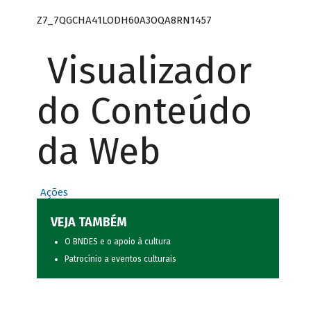
Z7_7QGCHA41LODH60A3OQA8RN1457
Visualizador
do Conteúdo
da Web
Ações
VEJA TAMBÉM
O BNDES e o apoio à cultura
Patrocínio a eventos culturais