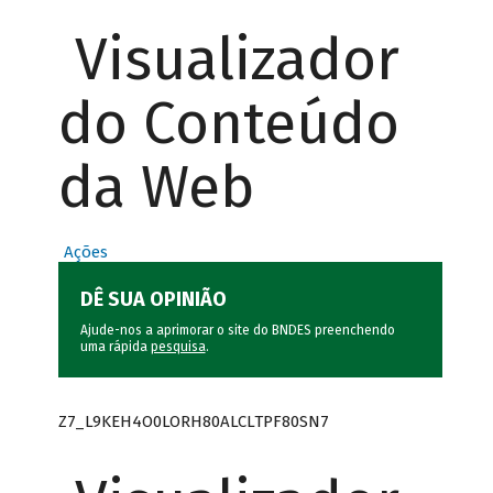
Visualizador
do Conteúdo
da Web
Ações
DÊ SUA OPINIÃO
Ajude-nos a aprimorar o site do BNDES preenchendo
uma rápida
pesquisa
.
Z7_L9KEH4O0LORH80ALCLTPF80SN7