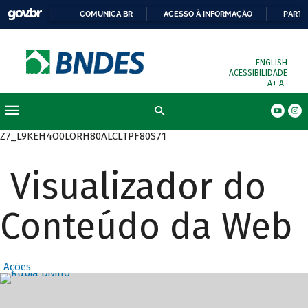
COMUNICA BR
ACESSO À INFORMAÇÃO
PARTI
ENGLISH
ACESSIBILIDADE
A+
A-
Busca
Z7_L9KEH4O0LORH80ALCLTPF80S71
Visualizador do
Conteúdo da Web
Ações
Destaques Prin