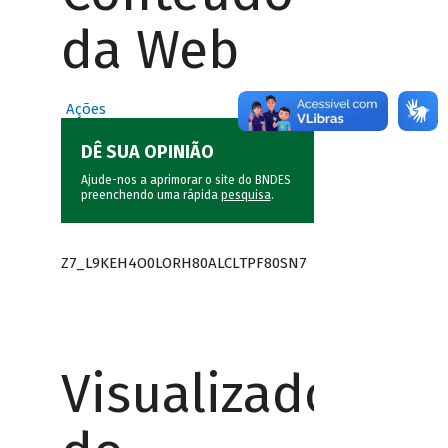
da Web
Ações
DÊ SUA OPINIÃO
Ajude-nos a aprimorar o site do BNDES
preenchendo uma rápida
pesquisa
.
Z7_L9KEH4O0LORH80ALCLTPF80SN7
Visualizador