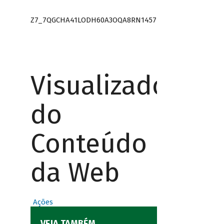
Z7_7QGCHA41LODH60A3OQA8RN1457
Visualizador
do
Conteúdo
da Web
Ações
VEJA TAMBÉM