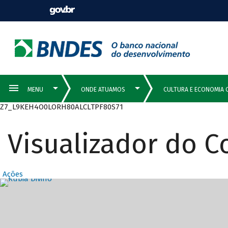
Z7_L9KEH4O0LORH80ALCLTPF80S71
Visualizador do 
Ações
Destaques Prin