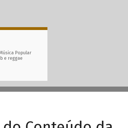
 Música Popular
ub e reggae
r do Conteúdo da