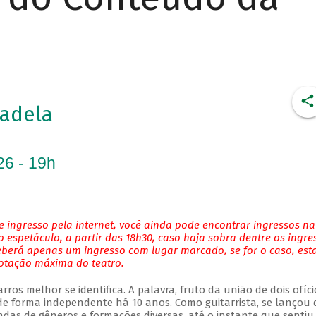
adela
26 - 19h
 ingresso pela internet, você ainda pode encontrar ingressos na
 espetáculo, a partir das 18h30, caso haja sobra dentre os ingre
eberá apenas um ingresso com lugar marcado, se for o caso, es
lotação máxima do teatro.
ros melhor se identifica. A palavra, fruto da união de dois ofíci
 forma independente há 10 anos. Como guitarrista, se lançou 
das de gêneros e formações diversas, até o instante que sentiu