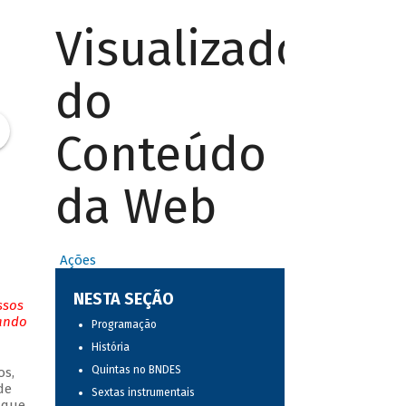
Visualizador
do
Conteúdo
da Web
Ações
NESTA SEÇÃO
ssos
tando
Programação
História
Quintas no BNDES
os,
de
Sextas instrumentais
 que