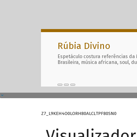
Rúbia Divino
Espetáculo costura referências da
Brasileira, música africana, soul, d
Z7_L9KEH4O0LORH80ALCLTPF80SN0
Visualizado