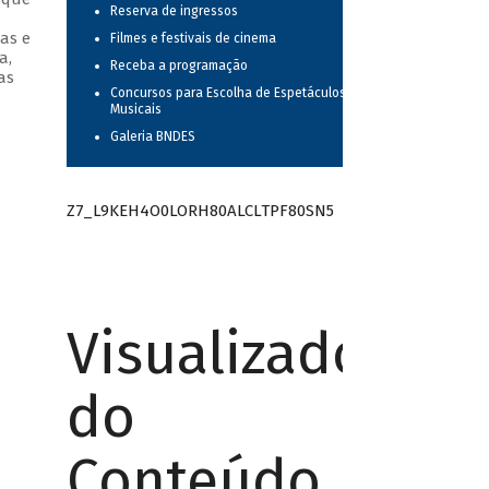
Reserva de ingressos
as e
Filmes e festivais de cinema
a,
Receba a programação
as
Concursos para Escolha de Espetáculos
Musicais
Galeria BNDES
Z7_L9KEH4O0LORH80ALCLTPF80SN5
Visualizador
do
Conteúdo