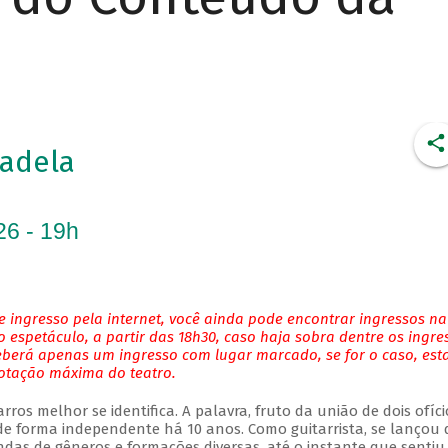
adela
26 - 19h
 ingresso pela internet, você ainda pode encontrar ingressos na
 espetáculo, a partir das 18h30, caso haja sobra dentre os ingre
eberá apenas um ingresso com lugar marcado, se for o caso, es
lotação máxima do teatro.
ros melhor se identifica. A palavra, fruto da união de dois ofíci
 forma independente há 10 anos. Como guitarrista, se lançou 
das de gêneros e formações diversas, até o instante que sentiu