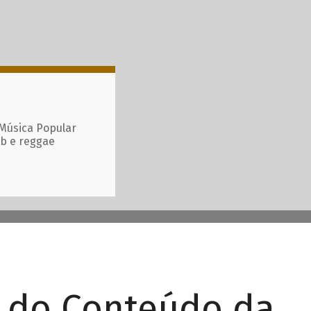
 Música Popular
ub e reggae
r do Conteúdo da