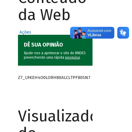
da Web
Ações
DÊ SUA OPINIÃO
Ajude-nos a aprimorar o site do BNDES
preenchendo uma rápida
pesquisa
.
Z7_L9KEH4O0LORH80ALCLTPF80SN7
Visualizador