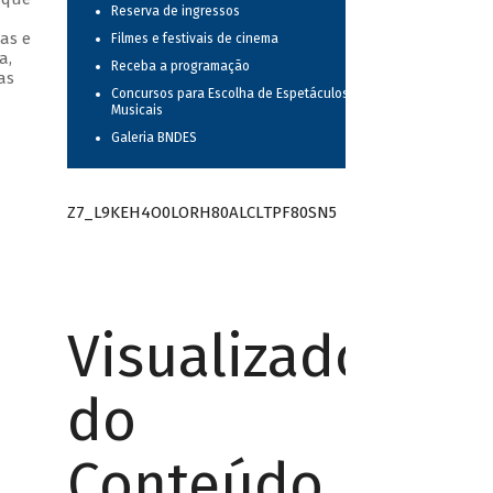
Reserva de ingressos
as e
Filmes e festivais de cinema
a,
Receba a programação
as
Concursos para Escolha de Espetáculos
Musicais
Galeria BNDES
Z7_L9KEH4O0LORH80ALCLTPF80SN5
Visualizador
do
Conteúdo