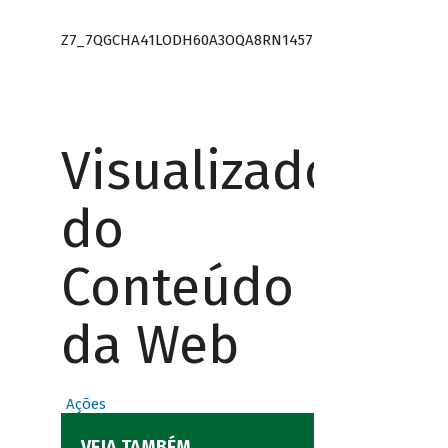
Z7_7QGCHA41LODH60A3OQA8RN1457
Visualizador
do
Conteúdo
da Web
Ações
VEJA TAMBÉM