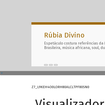
Rúbia Divino
Espetáculo costura referências da
Brasileira, música africana, soul, d
Z7_L9KEH4O0LORH80ALCLTPF80SN0
Visualizado