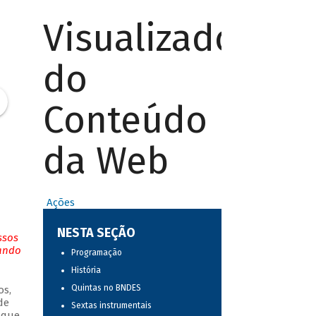
Visualizador
do
Conteúdo
da Web
Ações
NESTA SEÇÃO
ssos
tando
Programação
História
Quintas no BNDES
os,
de
Sextas instrumentais
 que