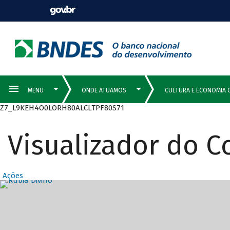
Z7_L9KEH4O0LORH80ALCLTPF80S71
Visualizador do 
Ações
Destaques Prin