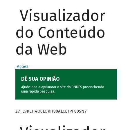
Visualizador
do Conteúdo
da Web
Ações
DÊ SUA OPINIÃO
Ajude-nos a aprimorar o site do BNDES preenchendo
uma rápida
pesquisa
.
Z7_L9KEH4O0LORH80ALCLTPF80SN7