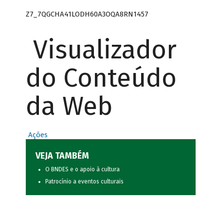
Z7_7QGCHA41LODH60A3OQA8RN1457
Visualizador
do Conteúdo
da Web
Ações
VEJA TAMBÉM
O BNDES e o apoio à cultura
Patrocínio a eventos culturais