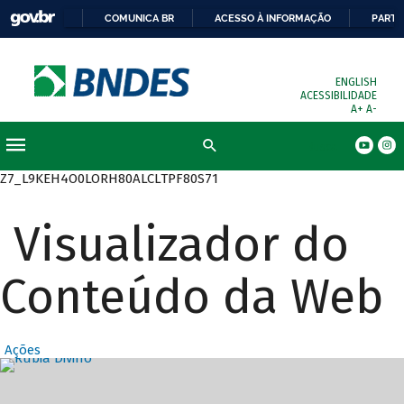
COMUNICA BR
ACESSO À INFORMAÇÃO
PARTI
ENGLISH
ACESSIBILIDADE
A+
A-
Busca
Z7_L9KEH4O0LORH80ALCLTPF80S71
Visualizador do
Conteúdo da Web
Ações
Destaques Prin