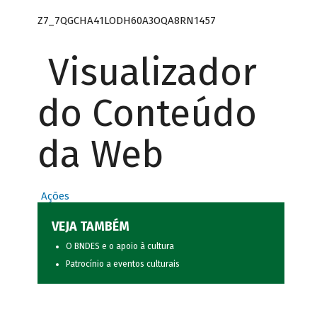
Z7_7QGCHA41LODH60A3OQA8RN1457
Visualizador
do Conteúdo
da Web
Ações
VEJA TAMBÉM
O BNDES e o apoio à cultura
Patrocínio a eventos culturais