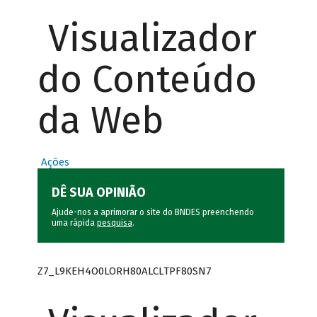
Visualizador
do Conteúdo
da Web
Ações
DÊ SUA OPINIÃO
Ajude-nos a aprimorar o site do BNDES preenchendo
uma rápida
pesquisa
.
Z7_L9KEH4O0LORH80ALCLTPF80SN7