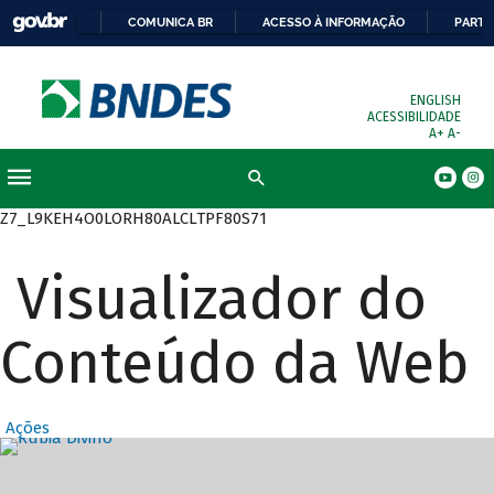
COMUNICA BR
ACESSO À INFORMAÇÃO
PARTI
ENGLISH
ACESSIBILIDADE
A+
A-
Busca
Z7_L9KEH4O0LORH80ALCLTPF80S71
Visualizador do
Conteúdo da Web
Ações
Destaques Prin