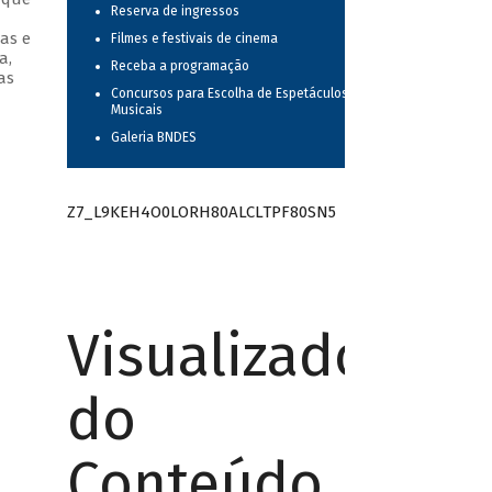
Reserva de ingressos
as e
Filmes e festivais de cinema
a,
Receba a programação
as
Concursos para Escolha de Espetáculos
Musicais
Galeria BNDES
Z7_L9KEH4O0LORH80ALCLTPF80SN5
Visualizador
do
Conteúdo