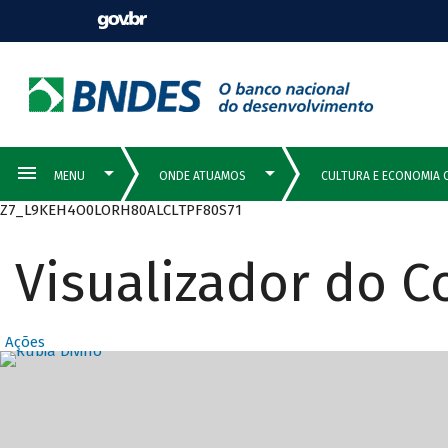
Z7_L9KEH4O0LORH80ALCLTPF80S71
Visualizador do 
Ações
Destaques Prin