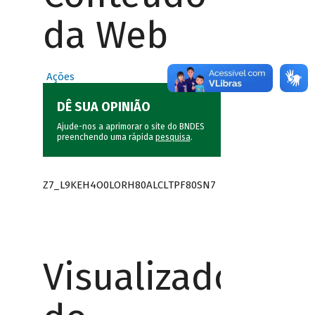
da Web
Ações
DÊ SUA OPINIÃO
Ajude-nos a aprimorar o site do BNDES
preenchendo uma rápida
pesquisa
.
Z7_L9KEH4O0LORH80ALCLTPF80SN7
Visualizador