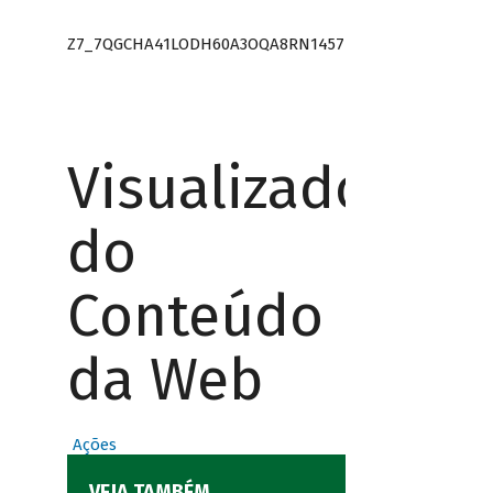
Z7_7QGCHA41LODH60A3OQA8RN1457
Visualizador
do
Conteúdo
da Web
Ações
VEJA TAMBÉM