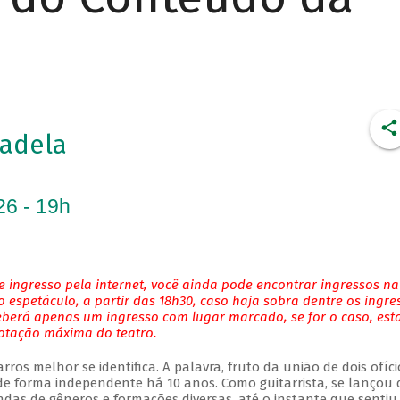
adela
26 - 19h
 ingresso pela internet, você ainda pode encontrar ingressos na
 espetáculo, a partir das 18h30, caso haja sobra dentre os ingre
eberá apenas um ingresso com lugar marcado, se for o caso, es
lotação máxima do teatro.
ros melhor se identifica. A palavra, fruto da união de dois ofíci
 forma independente há 10 anos. Como guitarrista, se lançou 
das de gêneros e formações diversas, até o instante que sentiu