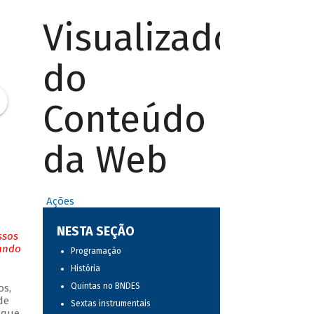
Visualizador
do
Conteúdo
da Web
Ações
NESTA SEÇÃO
ssos
tando
Programação
História
Quintas no BNDES
os,
de
Sextas instrumentais
 que