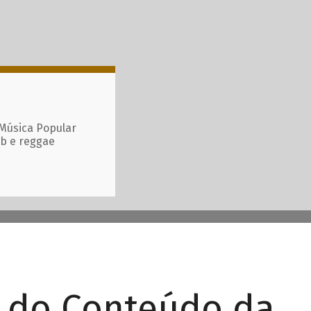
 Música Popular
ub e reggae
r do Conteúdo da