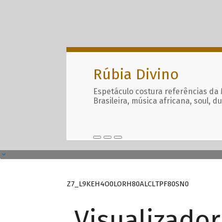
Rúbia Divino
Espetáculo costura referências da
Brasileira, música africana, soul, d
Z7_L9KEH4O0LORH80ALCLTPF80SN0
Visualizado