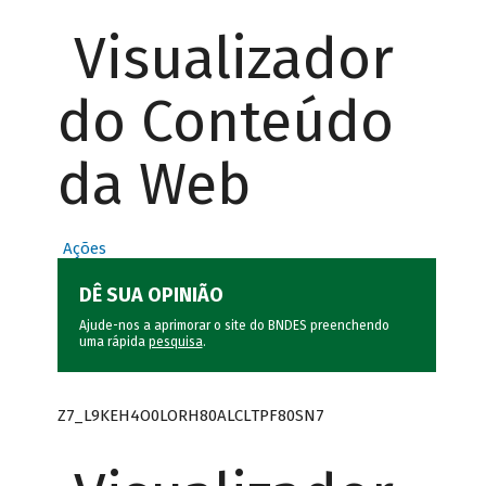
Visualizador
do Conteúdo
da Web
Ações
DÊ SUA OPINIÃO
Ajude-nos a aprimorar o site do BNDES preenchendo
uma rápida
pesquisa
.
Z7_L9KEH4O0LORH80ALCLTPF80SN7