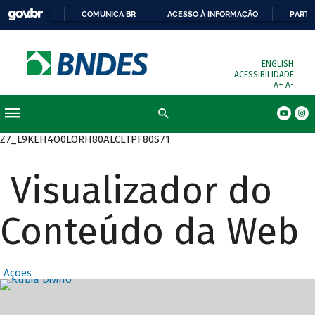
COMUNICA BR
ACESSO À INFORMAÇÃO
PARTI
ENGLISH
ACESSIBILIDADE
A+
A-
Busca
Z7_L9KEH4O0LORH80ALCLTPF80S71
Visualizador do
Conteúdo da Web
Ações
Destaques Prin