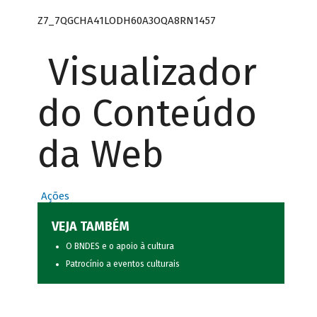
Z7_7QGCHA41LODH60A3OQA8RN1457
Visualizador
do Conteúdo
da Web
Ações
VEJA TAMBÉM
O BNDES e o apoio à cultura
Patrocínio a eventos culturais