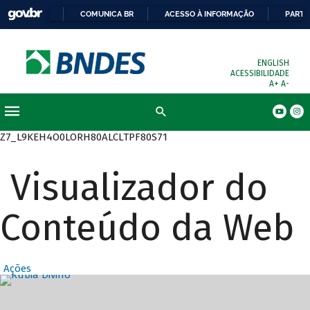
COMUNICA BR
ACESSO À INFORMAÇÃO
PARTI
ENGLISH
ACESSIBILIDADE
A+
A-
Busca
Z7_L9KEH4O0LORH80ALCLTPF80S71
Visualizador do
Conteúdo da Web
Ações
Destaques Prin