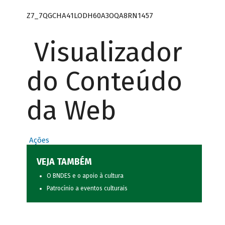
Z7_7QGCHA41LODH60A3OQA8RN1457
Visualizador
do Conteúdo
da Web
Ações
VEJA TAMBÉM
O BNDES e o apoio à cultura
Patrocínio a eventos culturais