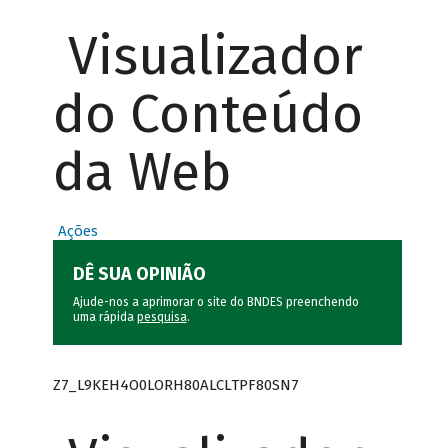
Visualizador
do Conteúdo
da Web
Ações
DÊ SUA OPINIÃO
Ajude-nos a aprimorar o site do BNDES preenchendo
uma rápida
pesquisa
.
Z7_L9KEH4O0LORH80ALCLTPF80SN7