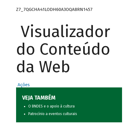
Z7_7QGCHA41LODH60A3OQA8RN1457
Visualizador
do Conteúdo
da Web
Ações
VEJA TAMBÉM
O BNDES e o apoio à cultura
Patrocínio a eventos culturais