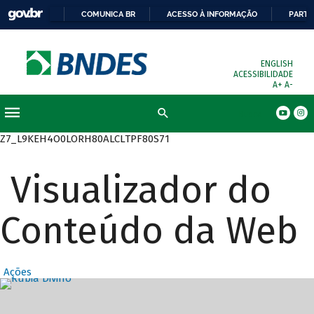
COMUNICA BR
ACESSO À INFORMAÇÃO
PARTI
ENGLISH
ACESSIBILIDADE
A+
A-
Busca
Z7_L9KEH4O0LORH80ALCLTPF80S71
Visualizador do
Conteúdo da Web
Ações
Destaques Prin