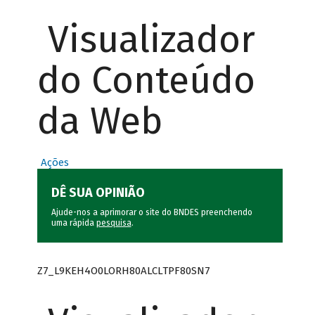
Visualizador
do Conteúdo
da Web
Ações
DÊ SUA OPINIÃO
Ajude-nos a aprimorar o site do BNDES preenchendo
uma rápida
pesquisa
.
Z7_L9KEH4O0LORH80ALCLTPF80SN7