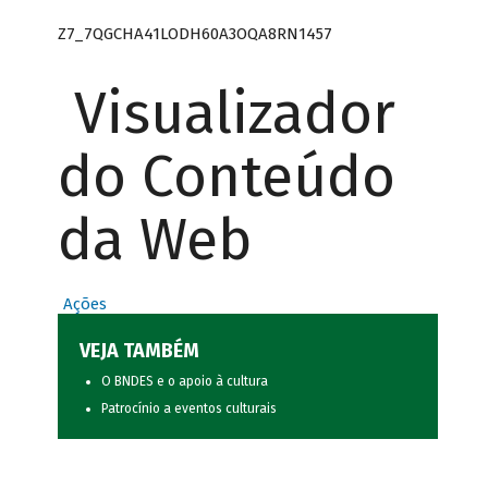
Z7_7QGCHA41LODH60A3OQA8RN1457
Visualizador
do Conteúdo
da Web
Ações
VEJA TAMBÉM
O BNDES e o apoio à cultura
Patrocínio a eventos culturais