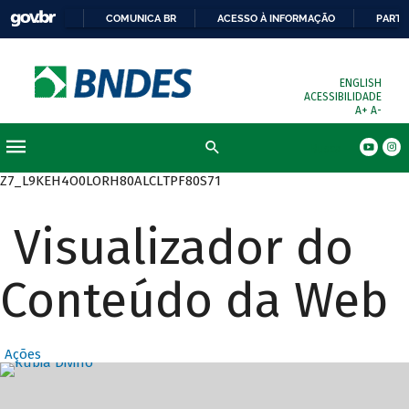
COMUNICA BR
ACESSO À INFORMAÇÃO
PARTI
ENGLISH
ACESSIBILIDADE
A+
A-
Busca
Z7_L9KEH4O0LORH80ALCLTPF80S71
Visualizador do
Conteúdo da Web
Ações
Destaques Prin