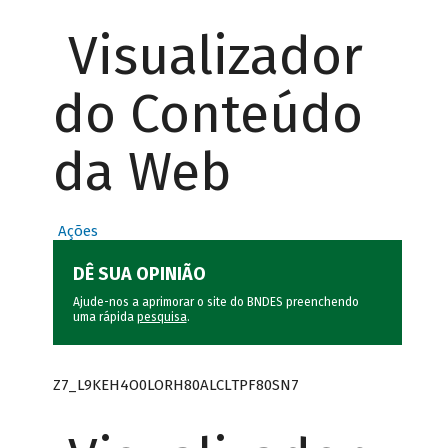
Visualizador
do Conteúdo
da Web
Ações
DÊ SUA OPINIÃO
Ajude-nos a aprimorar o site do BNDES preenchendo
uma rápida
pesquisa
.
Z7_L9KEH4O0LORH80ALCLTPF80SN7