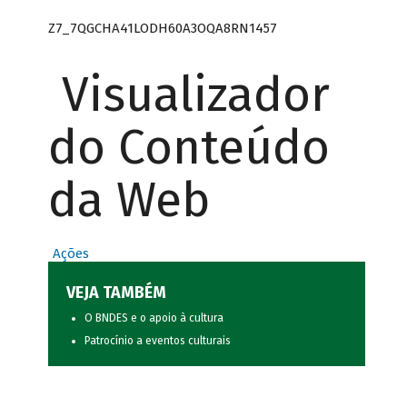
Z7_7QGCHA41LODH60A3OQA8RN1457
Visualizador
do Conteúdo
da Web
Ações
VEJA TAMBÉM
O BNDES e o apoio à cultura
Patrocínio a eventos culturais