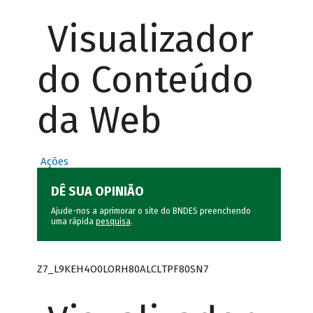
Visualizador
do Conteúdo
da Web
Ações
DÊ SUA OPINIÃO
Ajude-nos a aprimorar o site do BNDES preenchendo
uma rápida
pesquisa
.
Z7_L9KEH4O0LORH80ALCLTPF80SN7