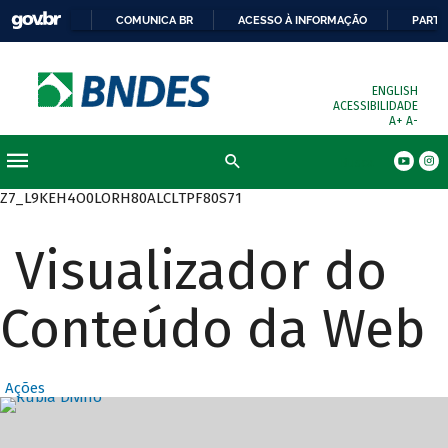
COMUNICA BR
ACESSO À INFORMAÇÃO
PARTI
ENGLISH
ACESSIBILIDADE
A+
A-
Busca
Z7_L9KEH4O0LORH80ALCLTPF80S71
Visualizador do
Conteúdo da Web
Ações
Destaques Prin