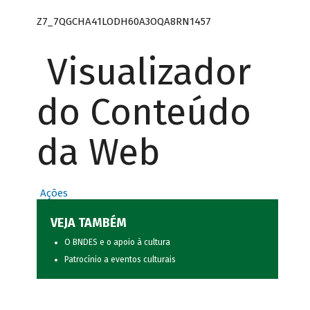
Z7_7QGCHA41LODH60A3OQA8RN1457
Visualizador
do Conteúdo
da Web
Ações
VEJA TAMBÉM
O BNDES e o apoio à cultura
Patrocínio a eventos culturais