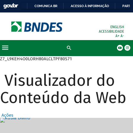
COMUNICA BR
ACESSO À INFORMAÇÃO
PARTI
ENGLISH
ACESSIBILIDADE
A+
A-
Busca
Z7_L9KEH4O0LORH80ALCLTPF80S71
Visualizador do
Conteúdo da Web
Ações
Destaques Prin