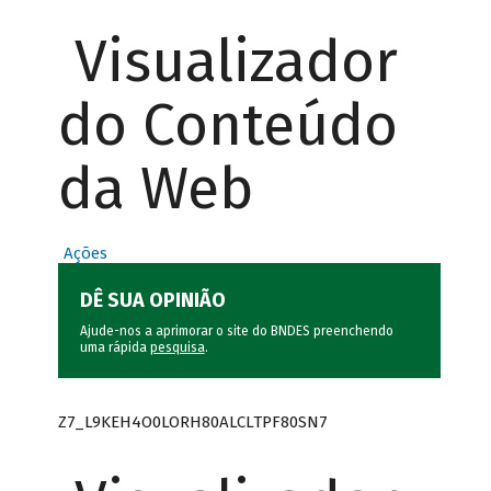
Visualizador
do Conteúdo
da Web
Ações
DÊ SUA OPINIÃO
Ajude-nos a aprimorar o site do BNDES preenchendo
uma rápida
pesquisa
.
Z7_L9KEH4O0LORH80ALCLTPF80SN7