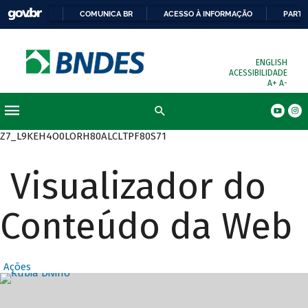
COMUNICA BR
ACESSO À INFORMAÇÃO
PARTI
ENGLISH
ACESSIBILIDADE
A+
A-
Busca
Z7_L9KEH4O0LORH80ALCLTPF80S71
Visualizador do
Conteúdo da Web
Ações
Destaques Prin