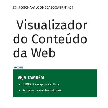
Z7_7QGCHA41LODH60A3OQA8RN1457
Visualizador
do Conteúdo
da Web
Ações
VEJA TAMBÉM
O BNDES e o apoio à cultura
Patrocínio a eventos culturais