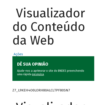
Visualizador
do Conteúdo
da Web
Ações
DÊ SUA OPINIÃO
Ajude-nos a aprimorar o site do BNDES preenchendo
uma rápida
pesquisa
.
Z7_L9KEH4O0LORH80ALCLTPF80SN7