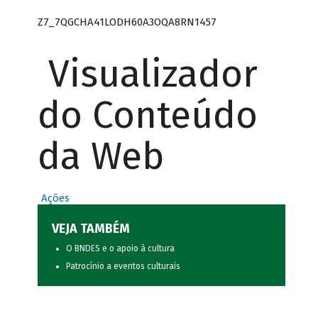
Z7_7QGCHA41LODH60A3OQA8RN1457
Visualizador
do Conteúdo
da Web
Ações
VEJA TAMBÉM
O BNDES e o apoio à cultura
Patrocínio a eventos culturais