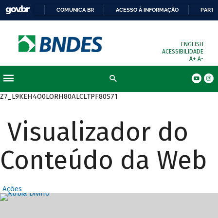
COMUNICA BR
ACESSO À INFORMAÇÃO
PARTI
ENGLISH
ACESSIBILIDADE
A+
A-
Busca
Z7_L9KEH4O0LORH80ALCLTPF80S71
Visualizador do
Conteúdo da Web
Ações
Destaques Prin