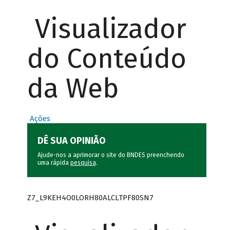
Visualizador
do Conteúdo
da Web
Ações
DÊ SUA OPINIÃO
Ajude-nos a aprimorar o site do BNDES preenchendo
uma rápida
pesquisa
.
Z7_L9KEH4O0LORH80ALCLTPF80SN7