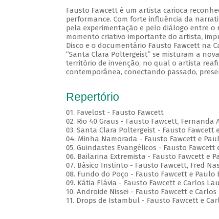
Fausto Fawcett é um artista carioca reconhe
performance. Com forte influência da narrati
pela experimentação e pelo diálogo entre o r
momento criativo importante do artista, im
Disco e o documentário Fausto Fawcett na Cabe
“Santa Clara Poltergeist” se misturam a no
território de invenção, no qual o artista reaf
contemporânea, conectando passado, presen
Repertório
01. Favelost - Fausto Fawcett
02. Rio 40 Graus - Fausto Fawcett, Fernanda 
03. Santa Clara Poltergeist - Fausto Fawcett 
04. Minha Namorada - Fausto Fawcett e Pau
05. Guindastes Evangélicos - Fausto Fawcett 
06. Bailarina Extremista - Fausto Fawcett e P
07. Básico Instinto - Fausto Fawcett, Fred 
08. Fundo do Poço - Fausto Fawcett e Paulo 
09. Kátia Flávia - Fausto Fawcett e Carlos La
10. Androide Nissei - Fausto Fawcett e Carlos
11. Drops de Istambul - Fausto Fawcett e Car