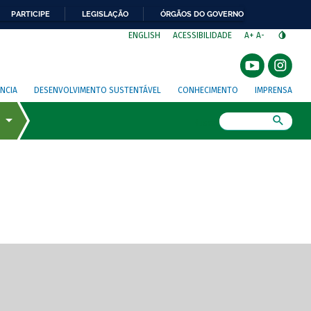
PARTICIPE
LEGISLAÇÃO
ÓRGÃOS DO GOVERNO
⁣
ENGLISH
ACESSIBILIDADE
A+
A-
NCIA
DESENVOLVIMENTO SUSTENTÁVEL
CONHECIMENTO
IMPRENSA
Busca
gem de tela