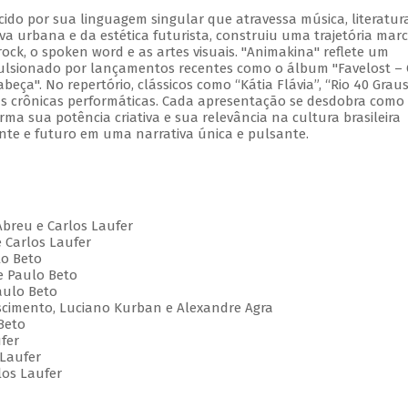
cido por sua linguagem singular que atravessa música, literatur
va urbana e da estética futurista, construiu uma trajetória mar
ock, o spoken word e as artes visuais. "Animakina" reflete um
pulsionado por lançamentos recentes como o álbum "Favelost –
ça". No repertório, clássicos como “Kátia Flávia”, “Rio 40 Graus
vas crônicas performáticas. Cada apresentação se desdobra com
irma sua potência criativa e sua relevância na cultura brasileira
te e futuro em uma narrativa única e pulsante.
Abreu e Carlos Laufer
e Carlos Laufer
lo Beto
e Paulo Beto
aulo Beto
Nascimento, Luciano Kurban e Alexandre Agra
Beto
ufer
 Laufer
los Laufer