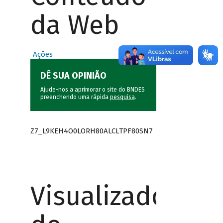
da Web
Ações
DÊ SUA OPINIÃO
Ajude-nos a aprimorar o site do BNDES
preenchendo uma rápida
pesquisa
.
Z7_L9KEH4O0LORH80ALCLTPF80SN7
Visualizador