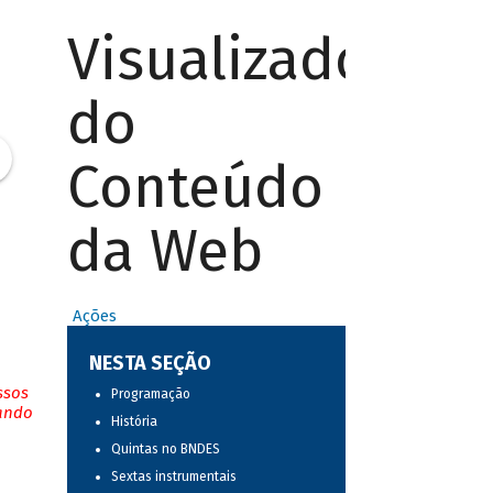
Visualizador
do
Conteúdo
da Web
Ações
NESTA SEÇÃO
ssos
Programação
tando
História
Quintas no BNDES
Sextas instrumentais