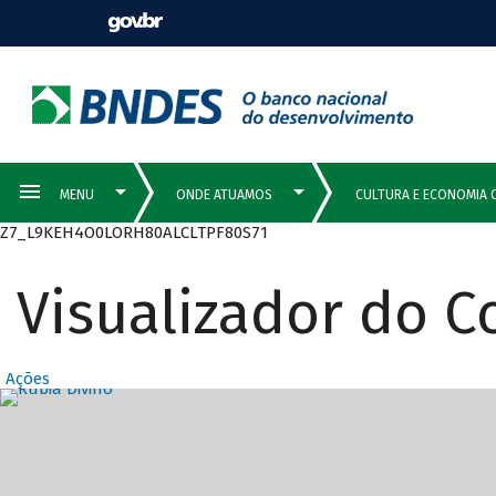
Z7_L9KEH4O0LORH80ALCLTPF80S71
Visualizador do 
Ações
Destaques Prin