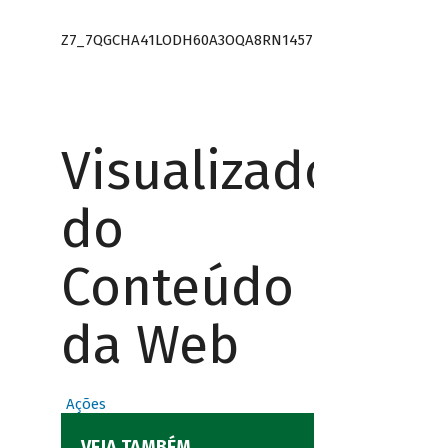
Z7_7QGCHA41LODH60A3OQA8RN1457
Visualizador
do
Conteúdo
da Web
Ações
VEJA TAMBÉM