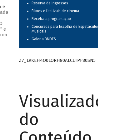
Reserva de ingressos
a e
Filmes e festivais de cinema
cada
Receba a programação
 O
Concursos para Escolha de Espetáculos
” e
Musicais
o um
Galeria BNDES
Z7_L9KEH4O0LORH80ALCLTPF80SN5
Visualizador
do
Conteúdo