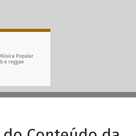
 Música Popular
ub e reggae
r do Conteúdo da