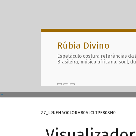
Rúbia Divino
Espetáculo costura referências da
Brasileira, música africana, soul, d
Z7_L9KEH4O0LORH80ALCLTPF80SN0
Visualizado