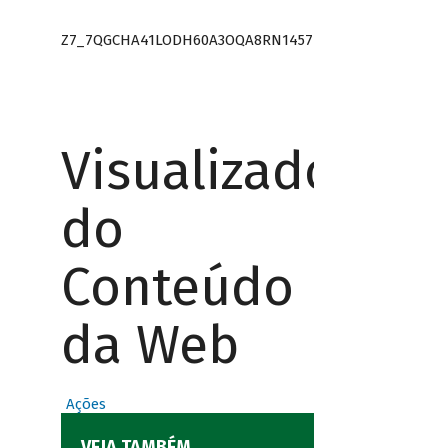
Z7_7QGCHA41LODH60A3OQA8RN1457
Visualizador
do
Conteúdo
da Web
Ações
VEJA TAMBÉM