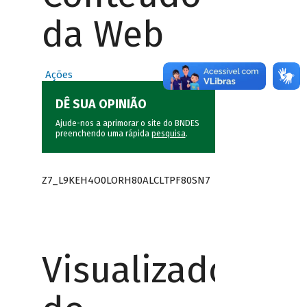
da Web
Ações
DÊ SUA OPINIÃO
Ajude-nos a aprimorar o site do BNDES
preenchendo uma rápida
pesquisa
.
Z7_L9KEH4O0LORH80ALCLTPF80SN7
Visualizador