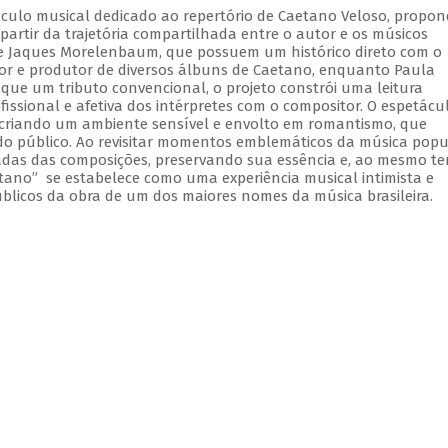
culo musical dedicado ao repertório de Caetano Veloso, propo
artir da trajetória compartilhada entre o autor e os músicos
a e Jaques Morelenbaum, que possuem um histórico direto com o
 e produtor de diversos álbuns de Caetano, enquanto Paula
ue um tributo convencional, o projeto constrói uma leitura
issional e afetiva dos intérpretes com o compositor. O espetácu
recriando um ambiente sensível e envolto em romantismo, que
do público. Ao revisitar momentos emblemáticos da música popu
madas das composições, preservando sua essência e, ao mesmo t
tano” se estabelece como uma experiência musical intimista e
úblicos da obra de um dos maiores nomes da música brasileira.