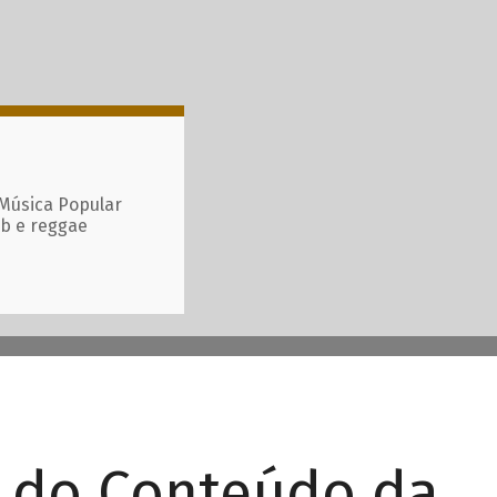
 Música Popular
ub e reggae
r do Conteúdo da