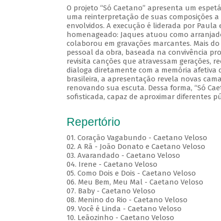
O projeto “Só Caetano” apresenta um espetá
uma reinterpretação de suas composições a p
envolvidos. A execução é liderada por Paul
homenageado: Jaques atuou como arranjador
colaborou em gravações marcantes. Mais do q
pessoal da obra, baseada na convivência prof
revisita canções que atravessam gerações, 
dialoga diretamente com a memória afetiva 
brasileira, a apresentação revela novas ca
renovando sua escuta. Dessa forma, “Só Cae
sofisticada, capaz de aproximar diferentes p
Repertório
01. Coração Vagabundo - Caetano Veloso
02. A Rã - João Donato e Caetano Veloso
03. Avarandado - Caetano Veloso
04. Irene - Caetano Veloso
05. Como Dois e Dois - Caetano Veloso
06. Meu Bem, Meu Mal - Caetano Veloso
07. Baby - Caetano Veloso
08. Menino do Rio - Caetano Veloso
09. Você é Linda - Caetano Veloso
10. Leãozinho - Caetano Veloso