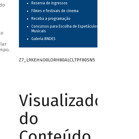
Reserva de ingressos
ndo
Filmes e festivais de cinema
Receba a programação
Concursos para Escolha de Espetáculos
Musicais
lo
Galeria BNDES
lar
empo,
Z7_L9KEH4O0LORH80ALCLTPF80SN5
Visualizador
do
Conteúdo