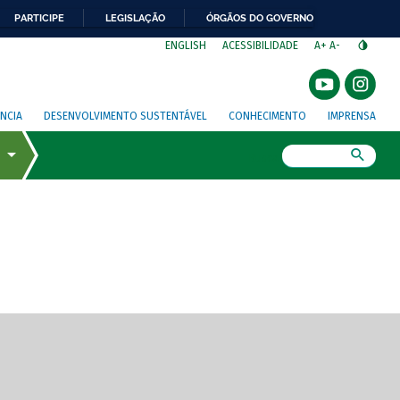
PARTICIPE
LEGISLAÇÃO
ÓRGÃOS DO GOVERNO
⁣
ENGLISH
ACESSIBILIDADE
A+
A-
NCIA
DESENVOLVIMENTO SUSTENTÁVEL
CONHECIMENTO
IMPRENSA
Busca
gem de tela