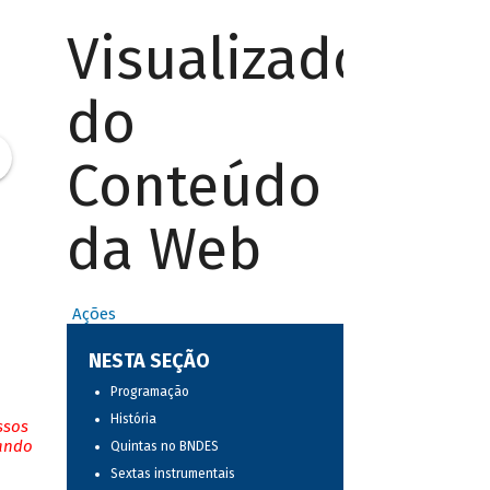
Visualizador
do
Conteúdo
da Web
Ações
NESTA SEÇÃO
Programação
História
ssos
tando
Quintas no BNDES
Sextas instrumentais