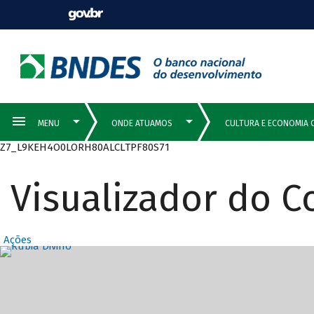
Z7_L9KEH4O0LORH80ALCLTPF80S71
Visualizador do 
Ações
Destaques Prin