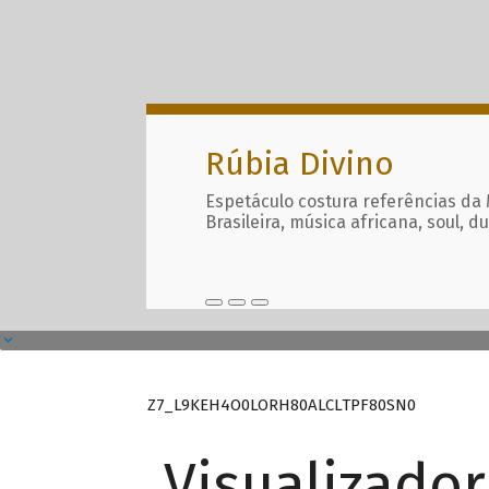
Rúbia Divino
Espetáculo costura referências da
Brasileira, música africana, soul, d
Z7_L9KEH4O0LORH80ALCLTPF80SN0
Visualizado