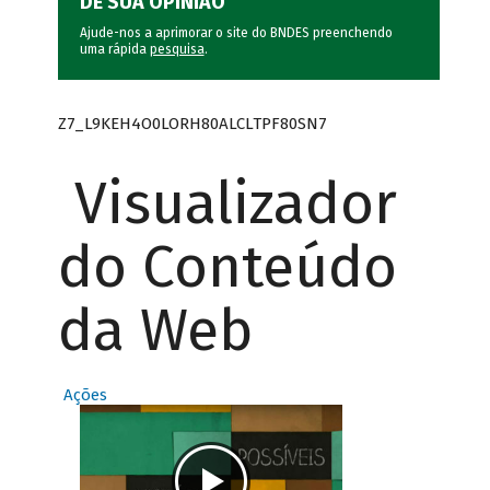
DÊ SUA OPINIÃO
Ajude-nos a aprimorar o site do BNDES preenchendo
uma rápida
pesquisa
.
Z7_L9KEH4O0LORH80ALCLTPF80SN7
Visualizador
do Conteúdo
da Web
Ações