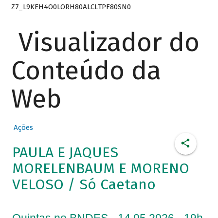
Z7_L9KEH4O0LORH80ALCLTPF80SN0
Visualizador do
Conteúdo da
Web
Ações
PAULA E JAQUES
MORELENBAUM E MORENO
VELOSO / Só Caetano