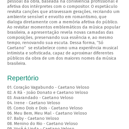
pessoal da obra, baseada na convivência profissional e
afetiva dos intérpretes com o compositor. O espetáculo
revisita canções que atravessam gerações, recriando um
ambiente sensível e envolto em romantismo, que
dialoga diretamente com a memória afetiva do público.
Ao revisitar momentos emblemáticos da música popular
brasileira, a apresentação revela novas camadas das
composições, preservando sua essência e, ao mesmo
tempo, renovando sua escuta. Dessa forma, “Só
Caetano” se estabelece como uma experiência musical
intimista e sofisticada, capaz de aproximar diferentes
públicos da obra de um dos maiores nomes da música
brasileira.
Repertório
01. Coração Vagabundo - Caetano Veloso
02. A Rã - João Donato e Caetano Veloso
03. Avarandado - Caetano Veloso
04. Irene - Caetano Veloso
05. Como Dois e Dois - Caetano Veloso
06. Meu Bem, Meu Mal - Caetano Veloso
07. Baby - Caetano Veloso
08. Menino do Rio - Caetano Veloso
09. Você é Linda - Caetano Veloso