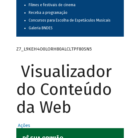
Filmes e festivais de cinema
Receba a programação
Concursos para Escolha de Espetáculos Musicais
Galeria BNDES
Z7_L9KEH4O0LORH80ALCLTPF80SN5
Visualizador
do Conteúdo
da Web
Ações