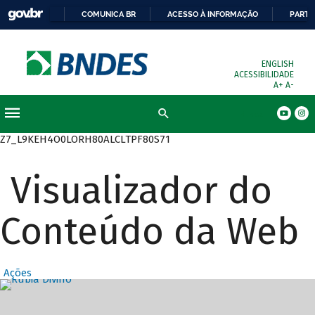
COMUNICA BR
ACESSO À INFORMAÇÃO
PARTI
ENGLISH
ACESSIBILIDADE
A+
A-
Busca
Z7_L9KEH4O0LORH80ALCLTPF80S71
Visualizador do
Conteúdo da Web
Ações
Destaques Prin