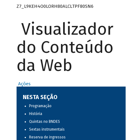
Z7_L9KEH4O0LORH80ALCLTPF80SN6
Visualizador
do Conteúdo
da Web
Ações
NESTA SEÇÃO
Programação
História
Quintas no BNDES
Sextas instrumentais
Reserva de ingressos