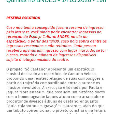
Quintas no BNDES - 14.05.2026 - 19h
RESERVA ESGOTADA
Caso não tenha conseguido fazer a reserva de ingresso
pela internet, você ainda pode encontrar ingressos na
recepção do Espaço Cultural BNDES, no dia do
espetáculo, a partir das 18h30, caso haja sobra dentre os
ingressos reservados e não retirados. Cada pessoa
receberá apenas um ingresso com lugar marcado, se for
o caso, estando o número de ingressos disponíveis
sujeito à lotação máxima do teatro.
O projeto “Só Caetano” apresenta um espetáculo
musical dedicado ao repertório de Caetano Veloso,
propondo uma reinterpretação de suas composições a
partir da trajetória compartilhada entre o autor e os
músicos envolvidos. A execução é liderada por Paula e
Jaques Morelenbaum, que possuem um histórico direto
com o homenageado: Jaques atuou como arranjador e
produtor de diversos álbuns de Caetano, enquanto
Paula colaborou em gravações marcantes. Mais do que
um tributo convencional, o projeto constrói uma leitura