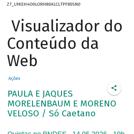
Z7_L9KEH4O0LORH80ALCLTPF80SN0
Visualizador do
Conteúdo da
Web
Ações
PAULA E JAQUES
MORELENBAUM E MORENO
VELOSO / Só Caetano