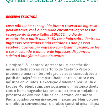
Quintas no BNDES - 14.05.2026 - 19h
RESERVA ESGOTADA
Caso não tenha conseguido fazer a reserva de ingresso
pela internet, você ainda pode encontrar ingressos na
recepção do Espaço Cultural BNDES, no dia do
espetáculo, a partir das 18h30, caso haja sobra dentre os
ingressos reservados e não retirados. Cada pessoa
receberá apenas um ingresso com lugar marcado, se for
o caso, estando o número de ingressos disponíveis
sujeito à lotação máxima do teatro.
O projeto “Só Caetano” apresenta um espetáculo
musical dedicado ao repertório de Caetano Veloso,
propondo uma reinterpretação de suas composições a
partir da trajetória compartilhada entre o autor e os
músicos envolvidos. A execução é liderada por Paula e
Jaques Morelenbaum, que possuem um histórico direto
com o homenageado: Jaques atuou como arranjador e
produtor de diversos álbuns de Caetano, enquanto
Paula colaborou em gravações marcantes. Mais do que
um tributo convencional, o projeto constrói uma leitura