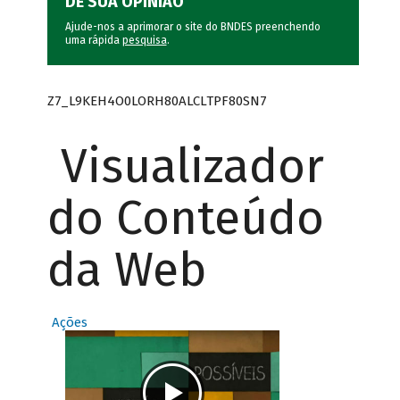
DÊ SUA OPINIÃO
Ajude-nos a aprimorar o site do BNDES preenchendo
uma rápida
pesquisa
.
Z7_L9KEH4O0LORH80ALCLTPF80SN7
Visualizador
do Conteúdo
da Web
Ações