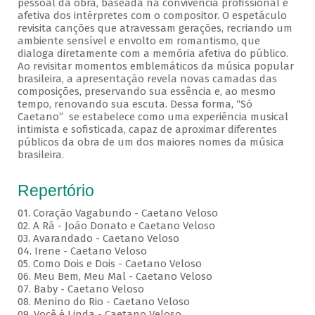
pessoal da obra, baseada na convivência profissional e
afetiva dos intérpretes com o compositor. O espetáculo
revisita canções que atravessam gerações, recriando um
ambiente sensível e envolto em romantismo, que
dialoga diretamente com a memória afetiva do público.
Ao revisitar momentos emblemáticos da música popular
brasileira, a apresentação revela novas camadas das
composições, preservando sua essência e, ao mesmo
tempo, renovando sua escuta. Dessa forma, “Só
Caetano” se estabelece como uma experiência musical
intimista e sofisticada, capaz de aproximar diferentes
públicos da obra de um dos maiores nomes da música
brasileira.
Repertório
01. Coração Vagabundo - Caetano Veloso
02. A Rã - João Donato e Caetano Veloso
03. Avarandado - Caetano Veloso
04. Irene - Caetano Veloso
05. Como Dois e Dois - Caetano Veloso
06. Meu Bem, Meu Mal - Caetano Veloso
07. Baby - Caetano Veloso
08. Menino do Rio - Caetano Veloso
09. Você é Linda - Caetano Veloso