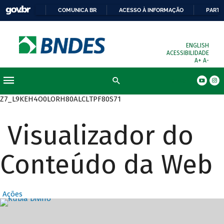
COMUNICA BR
ACESSO À INFORMAÇÃO
PARTI
ENGLISH
ACESSIBILIDADE
A+
A-
Busca
Z7_L9KEH4O0LORH80ALCLTPF80S71
Visualizador do
Conteúdo da Web
Ações
Destaques Prin