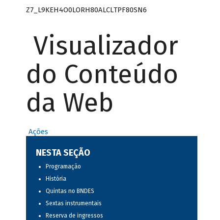
Z7_L9KEH4O0LORH80ALCLTPF80SN6
Visualizador
do Conteúdo
da Web
Ações
NESTA SEÇÃO
Programação
História
Quintas no BNDES
Sextas instrumentais
Reserva de ingressos