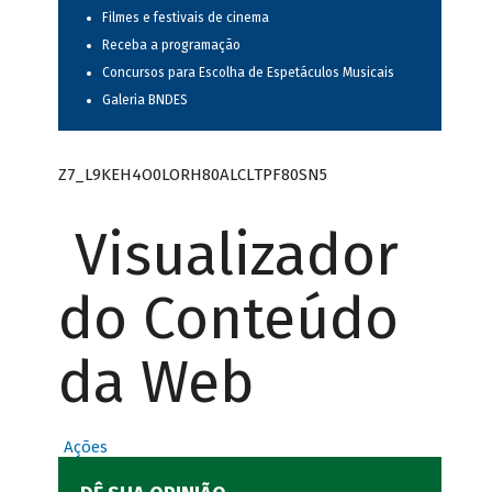
Filmes e festivais de cinema
Receba a programação
Concursos para Escolha de Espetáculos Musicais
Galeria BNDES
Z7_L9KEH4O0LORH80ALCLTPF80SN5
Visualizador
do Conteúdo
da Web
Ações