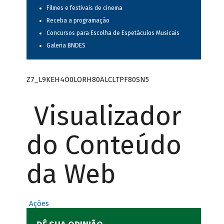
Filmes e festivais de cinema
Receba a programação
Concursos para Escolha de Espetáculos Musicais
Galeria BNDES
Z7_L9KEH4O0LORH80ALCLTPF80SN5
Visualizador
do Conteúdo
da Web
Ações