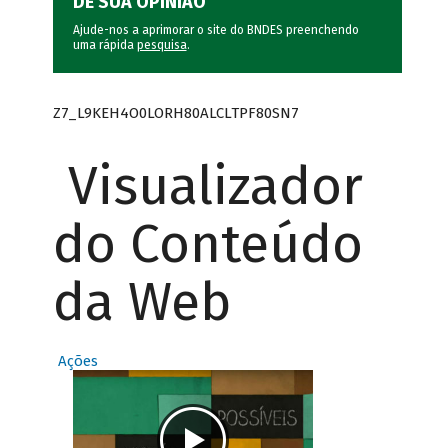
DÊ SUA OPINIÃO
Ajude-nos a aprimorar o site do BNDES preenchendo
uma rápida
pesquisa
.
Z7_L9KEH4O0LORH80ALCLTPF80SN7
Visualizador
do Conteúdo
da Web
Ações