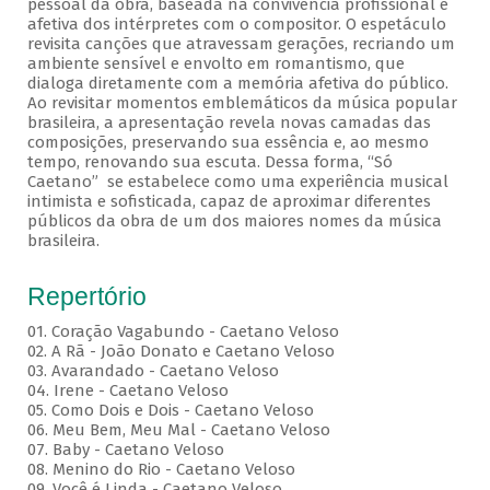
pessoal da obra, baseada na convivência profissional e
afetiva dos intérpretes com o compositor. O espetáculo
revisita canções que atravessam gerações, recriando um
ambiente sensível e envolto em romantismo, que
dialoga diretamente com a memória afetiva do público.
Ao revisitar momentos emblemáticos da música popular
brasileira, a apresentação revela novas camadas das
composições, preservando sua essência e, ao mesmo
tempo, renovando sua escuta. Dessa forma, “Só
Caetano” se estabelece como uma experiência musical
intimista e sofisticada, capaz de aproximar diferentes
públicos da obra de um dos maiores nomes da música
brasileira.
Repertório
01. Coração Vagabundo - Caetano Veloso
02. A Rã - João Donato e Caetano Veloso
03. Avarandado - Caetano Veloso
04. Irene - Caetano Veloso
05. Como Dois e Dois - Caetano Veloso
06. Meu Bem, Meu Mal - Caetano Veloso
07. Baby - Caetano Veloso
08. Menino do Rio - Caetano Veloso
09. Você é Linda - Caetano Veloso