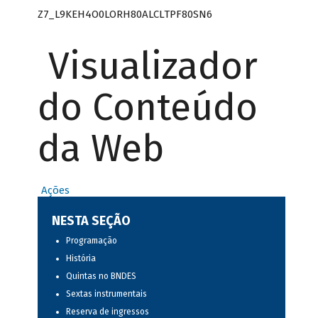
Z7_L9KEH4O0LORH80ALCLTPF80SN6
Visualizador
do Conteúdo
da Web
Ações
NESTA SEÇÃO
Programação
História
Quintas no BNDES
Sextas instrumentais
Reserva de ingressos