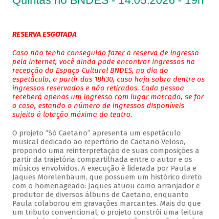
Quintas no BNDES - 14.05.2026 - 19h
RESERVA ESGOTADA
Caso não tenha conseguido fazer a reserva de ingresso
pela internet, você ainda pode encontrar ingressos na
recepção do Espaço Cultural BNDES, no dia do
espetáculo, a partir das 18h30, caso haja sobra dentre os
ingressos reservados e não retirados. Cada pessoa
receberá apenas um ingresso com lugar marcado, se for
o caso, estando o número de ingressos disponíveis
sujeito à lotação máxima do teatro.
O projeto “Só Caetano” apresenta um espetáculo
musical dedicado ao repertório de Caetano Veloso,
propondo uma reinterpretação de suas composições a
partir da trajetória compartilhada entre o autor e os
músicos envolvidos. A execução é liderada por Paula e
Jaques Morelenbaum, que possuem um histórico direto
com o homenageado: Jaques atuou como arranjador e
produtor de diversos álbuns de Caetano, enquanto
Paula colaborou em gravações marcantes. Mais do que
um tributo convencional, o projeto constrói uma leitura