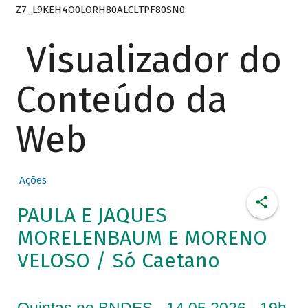
Z7_L9KEH4O0LORH80ALCLTPF80SN0
Visualizador do
Conteúdo da
Web
Ações
PAULA E JAQUES
MORELENBAUM E MORENO
VELOSO / Só Caetano