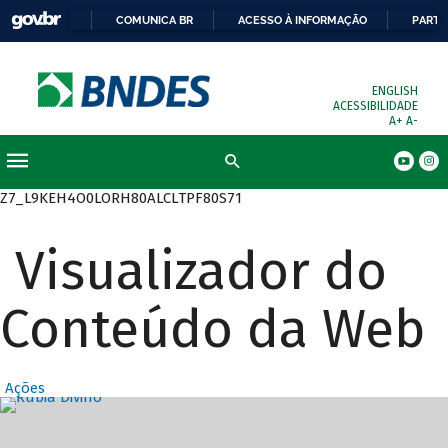
COMUNICA BR
ACESSO À INFORMAÇÃO
PARTI
ENGLISH
ACESSIBILIDADE
A+
A-
Busca
Z7_L9KEH4O0LORH80ALCLTPF80S71
Visualizador do
Conteúdo da Web
Ações
Destaques Prin