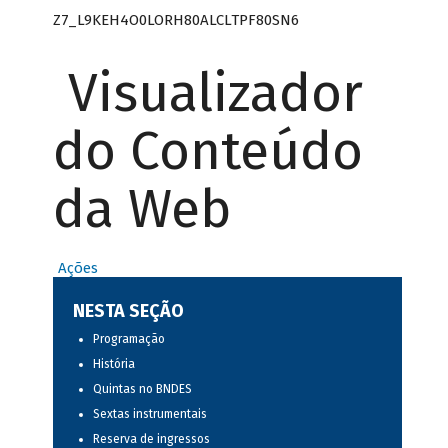
Z7_L9KEH4O0LORH80ALCLTPF80SN6
Visualizador
do Conteúdo
da Web
Ações
NESTA SEÇÃO
Programação
História
Quintas no BNDES
Sextas instrumentais
Reserva de ingressos