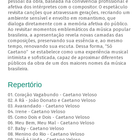
pessoal da obra, baseada na convivência profissional e
afetiva dos intérpretes com o compositor. O espetáculo
revisita canções que atravessam gerações, recriando um
ambiente sensível e envolto em romantismo, que
dialoga diretamente com a memória afetiva do público.
Ao revisitar momentos emblemáticos da música popular
brasileira, a apresentação revela novas camadas das
composições, preservando sua essência e, ao mesmo
tempo, renovando sua escuta. Dessa forma, “Só
Caetano” se estabelece como uma experiência musical
intimista e sofisticada, capaz de aproximar diferentes
públicos da obra de um dos maiores nomes da música
brasileira.
Repertório
01. Coração Vagabundo - Caetano Veloso
02. A Rã - João Donato e Caetano Veloso
03. Avarandado - Caetano Veloso
04. Irene - Caetano Veloso
05. Como Dois e Dois - Caetano Veloso
06. Meu Bem, Meu Mal - Caetano Veloso
07. Baby - Caetano Veloso
08. Menino do Rio - Caetano Veloso
09. Você é Linda - Caetano Veloso