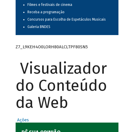
Filmes e festivais de cinema
Receba a programação
Concursos para Escolha de Espetáculos Musicais
Galeria BNDES
Z7_L9KEH4O0LORH80ALCLTPF80SN5
Visualizador
do Conteúdo
da Web
Ações