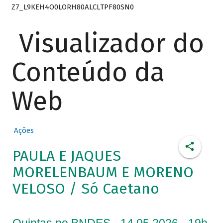
Z7_L9KEH4O0LORH80ALCLTPF80SN0
Visualizador do
Conteúdo da
Web
Ações
PAULA E JAQUES
MORELENBAUM E MORENO
VELOSO / Só Caetano