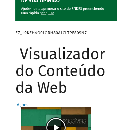
DÊ SUA OPINIÃO
Ajude-nos a aprimorar o site do BNDES preenchendo
uma rápida
pesquisa
.
Z7_L9KEH4O0LORH80ALCLTPF80SN7
Visualizador
do Conteúdo
da Web
Ações