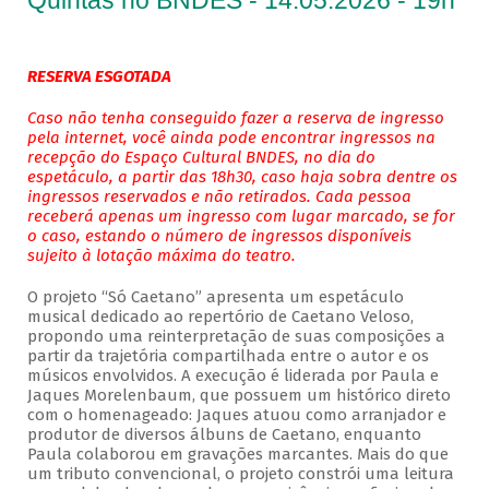
Quintas no BNDES - 14.05.2026 - 19h
RESERVA ESGOTADA
Caso não tenha conseguido fazer a reserva de ingresso
pela internet, você ainda pode encontrar ingressos na
recepção do Espaço Cultural BNDES, no dia do
espetáculo, a partir das 18h30, caso haja sobra dentre os
ingressos reservados e não retirados. Cada pessoa
receberá apenas um ingresso com lugar marcado, se for
o caso, estando o número de ingressos disponíveis
sujeito à lotação máxima do teatro.
O projeto “Só Caetano” apresenta um espetáculo
musical dedicado ao repertório de Caetano Veloso,
propondo uma reinterpretação de suas composições a
partir da trajetória compartilhada entre o autor e os
músicos envolvidos. A execução é liderada por Paula e
Jaques Morelenbaum, que possuem um histórico direto
com o homenageado: Jaques atuou como arranjador e
produtor de diversos álbuns de Caetano, enquanto
Paula colaborou em gravações marcantes. Mais do que
um tributo convencional, o projeto constrói uma leitura