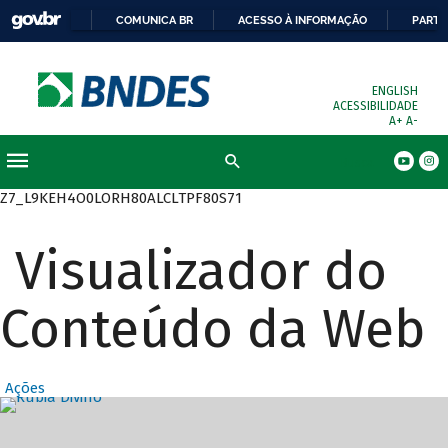
COMUNICA BR
ACESSO À INFORMAÇÃO
PARTI
ENGLISH
ACESSIBILIDADE
A+
A-
Busca
Z7_L9KEH4O0LORH80ALCLTPF80S71
Visualizador do
Conteúdo da Web
Ações
Destaques Prin