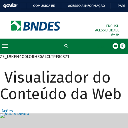
COMUNICA BR
ACESSO À INFORMAÇÃO
PARTI
ENGLISH
ACESSIBILIDADE
A+
A-
Busca
Z7_L9KEH4O0LORH80ALCLTPF80S71
Visualizador do
Conteúdo da Web
Ações
Destaques Prin