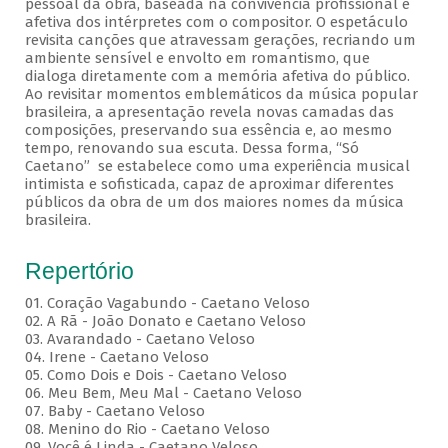
pessoal da obra, baseada na convivência profissional e
afetiva dos intérpretes com o compositor. O espetáculo
revisita canções que atravessam gerações, recriando um
ambiente sensível e envolto em romantismo, que
dialoga diretamente com a memória afetiva do público.
Ao revisitar momentos emblemáticos da música popular
brasileira, a apresentação revela novas camadas das
composições, preservando sua essência e, ao mesmo
tempo, renovando sua escuta. Dessa forma, “Só
Caetano” se estabelece como uma experiência musical
intimista e sofisticada, capaz de aproximar diferentes
públicos da obra de um dos maiores nomes da música
brasileira.
Repertório
01. Coração Vagabundo - Caetano Veloso
02. A Rã - João Donato e Caetano Veloso
03. Avarandado - Caetano Veloso
04. Irene - Caetano Veloso
05. Como Dois e Dois - Caetano Veloso
06. Meu Bem, Meu Mal - Caetano Veloso
07. Baby - Caetano Veloso
08. Menino do Rio - Caetano Veloso
09. Você é Linda - Caetano Veloso