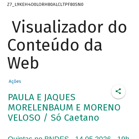
Z7_L9KEH4O0LORH80ALCLTPF80SN0
Visualizador do
Conteúdo da
Web
Ações
PAULA E JAQUES
MORELENBAUM E MORENO
VELOSO / Só Caetano