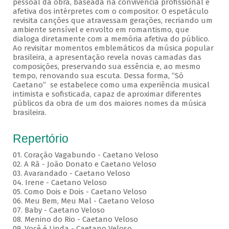
pessoal da obra, baseada na convivência profissional e
afetiva dos intérpretes com o compositor. O espetáculo
revisita canções que atravessam gerações, recriando um
ambiente sensível e envolto em romantismo, que
dialoga diretamente com a memória afetiva do público.
Ao revisitar momentos emblemáticos da música popular
brasileira, a apresentação revela novas camadas das
composições, preservando sua essência e, ao mesmo
tempo, renovando sua escuta. Dessa forma, “Só
Caetano” se estabelece como uma experiência musical
intimista e sofisticada, capaz de aproximar diferentes
públicos da obra de um dos maiores nomes da música
brasileira.
Repertório
01. Coração Vagabundo - Caetano Veloso
02. A Rã - João Donato e Caetano Veloso
03. Avarandado - Caetano Veloso
04. Irene - Caetano Veloso
05. Como Dois e Dois - Caetano Veloso
06. Meu Bem, Meu Mal - Caetano Veloso
07. Baby - Caetano Veloso
08. Menino do Rio - Caetano Veloso
09. Você é Linda - Caetano Veloso