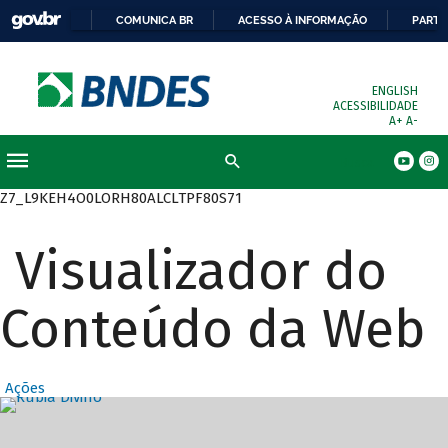
COMUNICA BR
ACESSO À INFORMAÇÃO
PARTI
ENGLISH
ACESSIBILIDADE
A+
A-
Busca
Z7_L9KEH4O0LORH80ALCLTPF80S71
Visualizador do
Conteúdo da Web
Ações
Destaques Prin