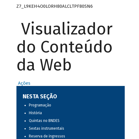
Z7_L9KEH4O0LORH80ALCLTPF80SN6
Visualizador
do Conteúdo
da Web
Ações
NESTA SEÇÃO
Programação
História
Quintas no BNDES
Sextas instrumentais
Reserva de ingressos