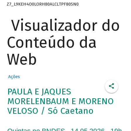
Z7_L9KEH4O0LORH80ALCLTPF80SN0
Visualizador do
Conteúdo da
Web
Ações
PAULA E JAQUES
MORELENBAUM E MORENO
VELOSO / Só Caetano