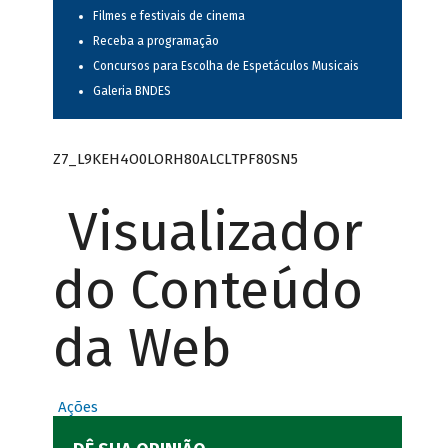
Filmes e festivais de cinema
Receba a programação
Concursos para Escolha de Espetáculos Musicais
Galeria BNDES
Z7_L9KEH4O0LORH80ALCLTPF80SN5
Visualizador
do Conteúdo
da Web
Ações