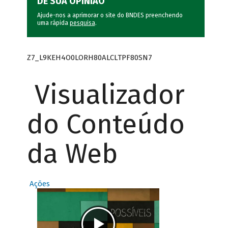
DÊ SUA OPINIÃO
Ajude-nos a aprimorar o site do BNDES preenchendo
uma rápida
pesquisa
.
Z7_L9KEH4O0LORH80ALCLTPF80SN7
Visualizador
do Conteúdo
da Web
Ações