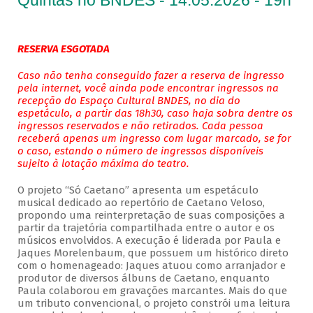
Quintas no BNDES - 14.05.2026 - 19h
RESERVA ESGOTADA
Caso não tenha conseguido fazer a reserva de ingresso
pela internet, você ainda pode encontrar ingressos na
recepção do Espaço Cultural BNDES, no dia do
espetáculo, a partir das 18h30, caso haja sobra dentre os
ingressos reservados e não retirados. Cada pessoa
receberá apenas um ingresso com lugar marcado, se for
o caso, estando o número de ingressos disponíveis
sujeito à lotação máxima do teatro.
O projeto “Só Caetano” apresenta um espetáculo
musical dedicado ao repertório de Caetano Veloso,
propondo uma reinterpretação de suas composições a
partir da trajetória compartilhada entre o autor e os
músicos envolvidos. A execução é liderada por Paula e
Jaques Morelenbaum, que possuem um histórico direto
com o homenageado: Jaques atuou como arranjador e
produtor de diversos álbuns de Caetano, enquanto
Paula colaborou em gravações marcantes. Mais do que
um tributo convencional, o projeto constrói uma leitura