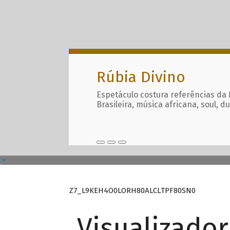
Rúbia Divino
Espetáculo costura referências da
Brasileira, música africana, soul, d
Z7_L9KEH4O0LORH80ALCLTPF80SN0
Visualizado