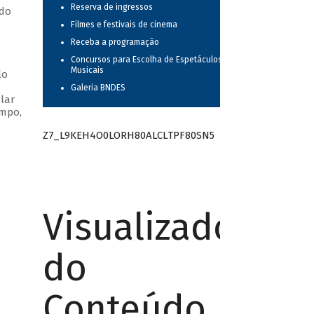
Reserva de ingressos
ndo
Filmes e festivais de cinema
Receba a programação
Concursos para Escolha de Espetáculos
Musicais
lo
Galeria BNDES
lar
empo,
Z7_L9KEH4O0LORH80ALCLTPF80SN5
Visualizador
do
Conteúdo