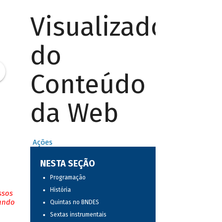
Visualizador
do
Conteúdo
da Web
Ações
NESTA SEÇÃO
Programação
História
ssos
tando
Quintas no BNDES
Sextas instrumentais