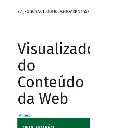
Z7_7QGCHA41LODH60A3OQA8RN1457
Visualizador
do
Conteúdo
da Web
Ações
VEJA TAMBÉM