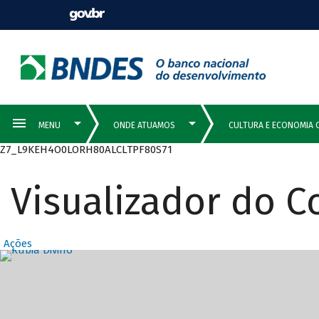
Z7_L9KEH4O0LORH80ALCLTPF80S71
Visualizador do 
Ações
Destaques Prin