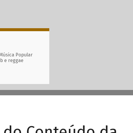
 Música Popular
ub e reggae
r do Conteúdo da