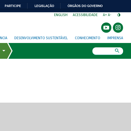
PARTICIPE
LEGISLAÇÃO
ÓRGÃOS DO GOVERNO
⁣
ENGLISH
ACESSIBILIDADE
A+
A-
NCIA
DESENVOLVIMENTO SUSTENTÁVEL
CONHECIMENTO
IMPRENSA
Busca
gem de tela