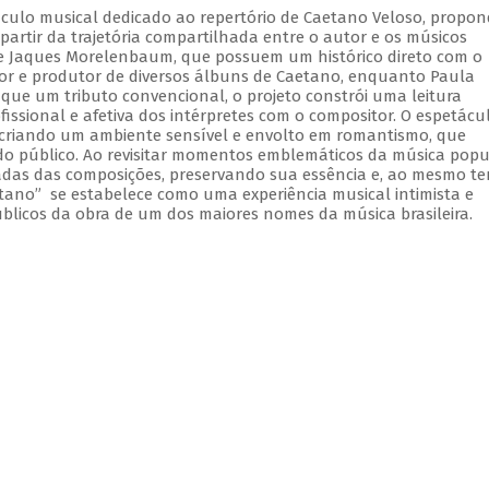
culo musical dedicado ao repertório de Caetano Veloso, propo
artir da trajetória compartilhada entre o autor e os músicos
a e Jaques Morelenbaum, que possuem um histórico direto com o
 e produtor de diversos álbuns de Caetano, enquanto Paula
ue um tributo convencional, o projeto constrói uma leitura
issional e afetiva dos intérpretes com o compositor. O espetácu
recriando um ambiente sensível e envolto em romantismo, que
do público. Ao revisitar momentos emblemáticos da música popu
madas das composições, preservando sua essência e, ao mesmo t
tano” se estabelece como uma experiência musical intimista e
úblicos da obra de um dos maiores nomes da música brasileira.