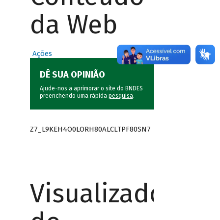
da Web
Ações
DÊ SUA OPINIÃO
Ajude-nos a aprimorar o site do BNDES
preenchendo uma rápida
pesquisa
.
Z7_L9KEH4O0LORH80ALCLTPF80SN7
Visualizador