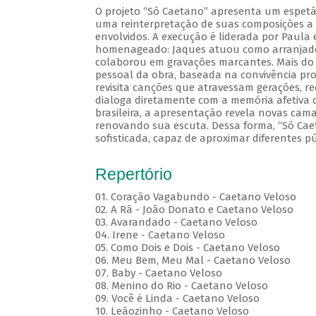
O projeto “Só Caetano” apresenta um espetá
uma reinterpretação de suas composições a p
envolvidos. A execução é liderada por Paul
homenageado: Jaques atuou como arranjador
colaborou em gravações marcantes. Mais do q
pessoal da obra, baseada na convivência prof
revisita canções que atravessam gerações, 
dialoga diretamente com a memória afetiva 
brasileira, a apresentação revela novas ca
renovando sua escuta. Dessa forma, “Só Cae
sofisticada, capaz de aproximar diferentes p
Repertório
01. Coração Vagabundo - Caetano Veloso
02. A Rã - João Donato e Caetano Veloso
03. Avarandado - Caetano Veloso
04. Irene - Caetano Veloso
05. Como Dois e Dois - Caetano Veloso
06. Meu Bem, Meu Mal - Caetano Veloso
07. Baby - Caetano Veloso
08. Menino do Rio - Caetano Veloso
09. Você é Linda - Caetano Veloso
10. Leãozinho - Caetano Veloso