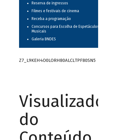
Reserva de ingressos
Filmes e festivais de cinema
Receba a programação
Concursos para Escolha de Espetáculos
Musicais
Galeria BNDES
Z7_L9KEH4O0LORH80ALCLTPF80SN5
Visualizador
do
Conteúdo