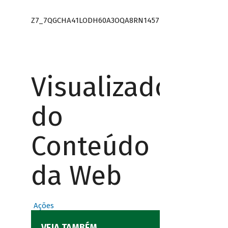
Z7_7QGCHA41LODH60A3OQA8RN1457
Visualizador
do
Conteúdo
da Web
Ações
VEJA TAMBÉM