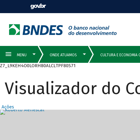
Z7_L9KEH4O0LORH80ALCLTPF80S71
Visualizador do 
Ações
Destaques Prin