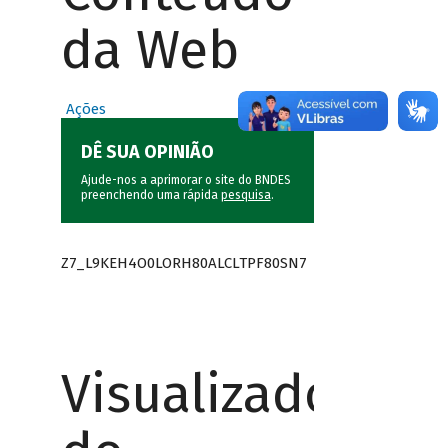
da Web
Ações
DÊ SUA OPINIÃO
Ajude-nos a aprimorar o site do BNDES
preenchendo uma rápida
pesquisa
.
Z7_L9KEH4O0LORH80ALCLTPF80SN7
Visualizador