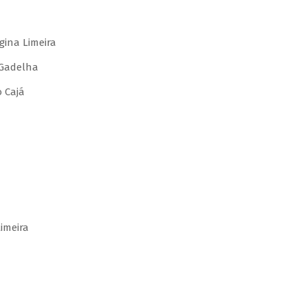
gina Limeira
 Gadelha
 Cajá
imeira