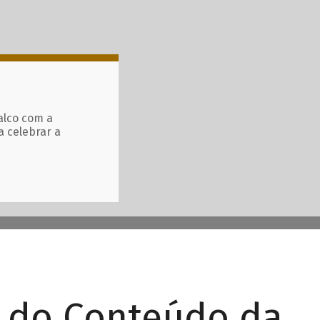
alco com a
a celebrar a
r do Conteúdo da