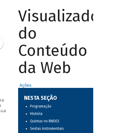
Visualizador
do
Conteúdo
da Web
Ações
NESTA SEÇÃO
ma
u
Programação
sua
História
Quintas no BNDES
Sextas instrumentais