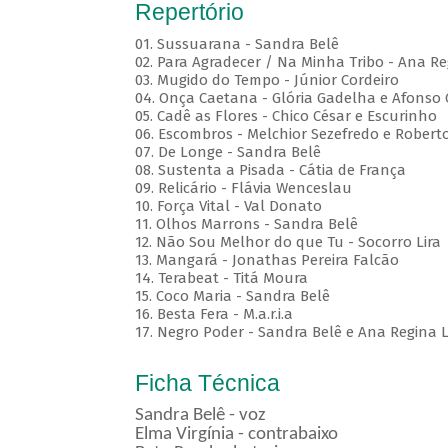
Repertório
01. Sussuarana - Sandra Belê
02. Para Agradecer / Na Minha Tribo - Ana Re
03. Mugido do Tempo - Júnior Cordeiro
04. Onça Caetana - Glória Gadelha e Afonso
05. Cadê as Flores - Chico César e Escurinho
06. Escombros - Melchior Sezefredo e Roberto
07. De Longe - Sandra Belê
08. Sustenta a Pisada - Cátia de França
09. Relicário - Flávia Wenceslau
10. Força Vital - Val Donato
11. Olhos Marrons - Sandra Belê
12. Não Sou Melhor do que Tu - Socorro Lira
13. Mangará - Jonathas Pereira Falcão
14. Terabeat - Titá Moura
15. Coco Maria - Sandra Belê
16. Besta Fera - M.a.r.i.a
17. Negro Poder - Sandra Belê e Ana Regina L
Ficha Técnica
Sandra Belê - voz
Elma Virgínia - contrabaixo