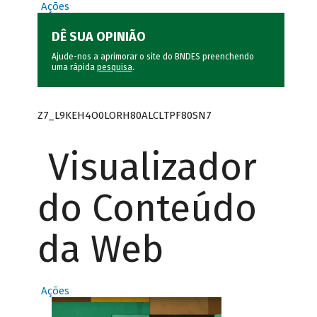
Ações
DÊ SUA OPINIÃO
Ajude-nos a aprimorar o site do BNDES preenchendo
uma rápida
pesquisa
.
Z7_L9KEH4O0LORH80ALCLTPF80SN7
Visualizador
do Conteúdo
da Web
Ações