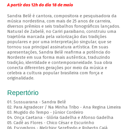
A partir das 12h do dia 18 de maio
Sandra Belê é cantora, compositora e pesquisadora da
música nordestina, com mais de 25 anos de carreira,
diversos prêmios e seis trabalhos fonográficos lançados.
Natural de Zabelê, no Cariri paraibano, construiu uma
trajetória marcada pela valorização das tradições
populares e por uma interpretação singular, que se
tornou sua principal assinatura artística. Em suas
apresentações, Sandra Belê reafirma a potência do
Nordeste em sua forma mais autêntica, traduzindo
tradição, identidade e contemporaneidade. Sua obra
conecta diferentes gerações por meio da música e
celebra a cultura popular brasileira com força e
originalidade.
Repertório
01. Sussuarana - Sandra Belê
02. Para Agradecer / Na Minha Tribo - Ana Regina Limeira
03. Mugido do Tempo - Júnior Cordeiro
04. Onça Caetana - Glória Gadelha e Afonso Gadelha
05. Cadê as Flores - Chico César e Escurinho
06. Escombros - Melchior Sezefredo e Roberto Cajá