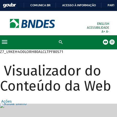
COMUNICA BR
ACESSO À INFORMAÇÃO
PARTI
ENGLISH
ACESSIBILIDADE
A+
A-
Busca
Z7_L9KEH4O0LORH80ALCLTPF80S71
Visualizador do
Conteúdo da Web
Ações
Destaques Prin