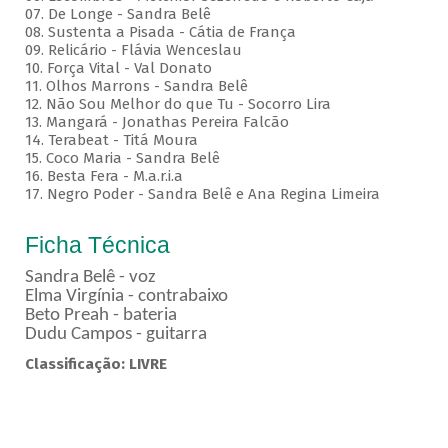
07. De Longe - Sandra Belê
08. Sustenta a Pisada - Cátia de França
09. Relicário - Flávia Wenceslau
10. Força Vital - Val Donato
11. Olhos Marrons - Sandra Belê
12. Não Sou Melhor do que Tu - Socorro Lira
13. Mangará - Jonathas Pereira Falcão
14. Terabeat - Titá Moura
15. Coco Maria - Sandra Belê
16. Besta Fera - M.a.r.i.a
17. Negro Poder - Sandra Belê e Ana Regina Limeira
Ficha Técnica
Sandra Belê - voz
Elma Virgínia - contrabaixo
Beto Preah - bateria
Dudu Campos - guitarra
Classificação: LIVRE