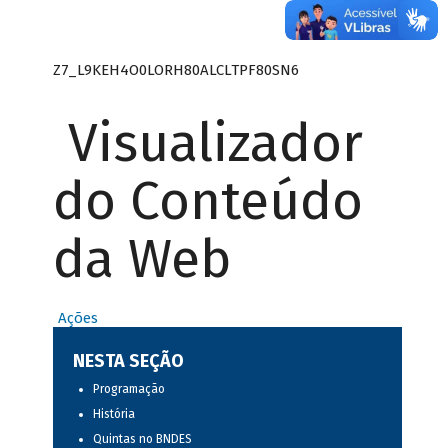
Z7_L9KEH4O0LORH80ALCLTPF80SN6
Visualizador
do Conteúdo
da Web
Ações
NESTA SEÇÃO
Programação
História
Quintas no BNDES