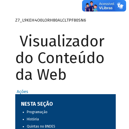
Z7_L9KEH4O0LORH80ALCLTPF80SN6
Visualizador
do Conteúdo
da Web
Ações
NESTA SEÇÃO
Programação
História
Quintas no BNDES