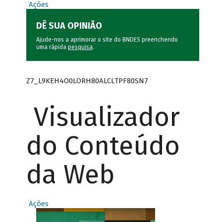
Ações
DÊ SUA OPINIÃO
Ajude-nos a aprimorar o site do BNDES preenchendo
uma rápida
pesquisa
.
Z7_L9KEH4O0LORH80ALCLTPF80SN7
Visualizador
do Conteúdo
da Web
Ações