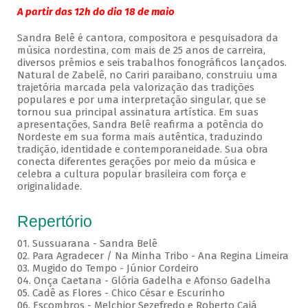
A partir das 12h do dia 18 de maio
Sandra Belê é cantora, compositora e pesquisadora da
música nordestina, com mais de 25 anos de carreira,
diversos prêmios e seis trabalhos fonográficos lançados.
Natural de Zabelê, no Cariri paraibano, construiu uma
trajetória marcada pela valorização das tradições
populares e por uma interpretação singular, que se
tornou sua principal assinatura artística. Em suas
apresentações, Sandra Belê reafirma a potência do
Nordeste em sua forma mais autêntica, traduzindo
tradição, identidade e contemporaneidade. Sua obra
conecta diferentes gerações por meio da música e
celebra a cultura popular brasileira com força e
originalidade.
Repertório
01. Sussuarana - Sandra Belê
02. Para Agradecer / Na Minha Tribo - Ana Regina Limeira
03. Mugido do Tempo - Júnior Cordeiro
04. Onça Caetana - Glória Gadelha e Afonso Gadelha
05. Cadê as Flores - Chico César e Escurinho
06. Escombros - Melchior Sezefredo e Roberto Cajá