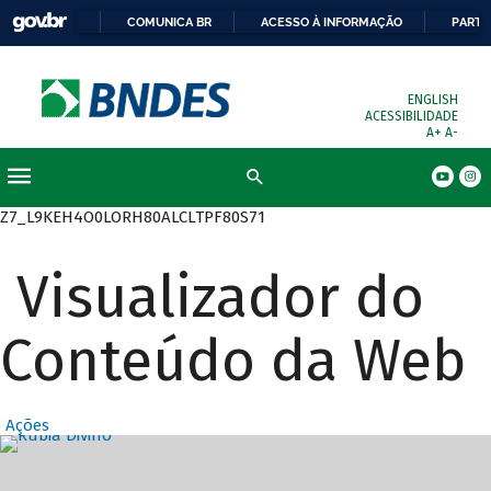
COMUNICA BR
ACESSO À INFORMAÇÃO
PARTI
ENGLISH
ACESSIBILIDADE
A+
A-
Busca
Z7_L9KEH4O0LORH80ALCLTPF80S71
Visualizador do
Conteúdo da Web
Ações
Destaques Prin