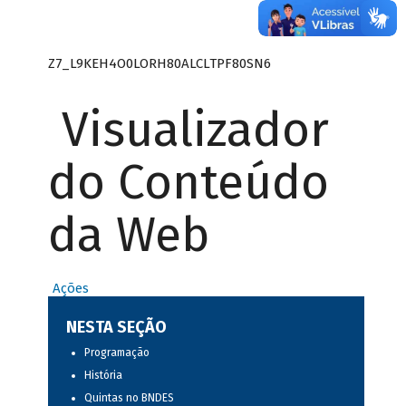
Z7_L9KEH4O0LORH80ALCLTPF80SN6
Visualizador
do Conteúdo
da Web
Ações
NESTA SEÇÃO
Programação
História
Quintas no BNDES