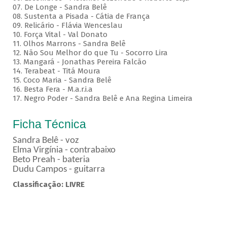
07. De Longe - Sandra Belê
08. Sustenta a Pisada - Cátia de França
09. Relicário - Flávia Wenceslau
10. Força Vital - Val Donato
11. Olhos Marrons - Sandra Belê
12. Não Sou Melhor do que Tu - Socorro Lira
13. Mangará - Jonathas Pereira Falcão
14. Terabeat - Titá Moura
15. Coco Maria - Sandra Belê
16. Besta Fera - M.a.r.i.a
17. Negro Poder - Sandra Belê e Ana Regina Limeira
Ficha Técnica
Sandra Belê - voz
Elma Virgínia - contrabaixo
Beto Preah - bateria
Dudu Campos - guitarra
Classificação: LIVRE