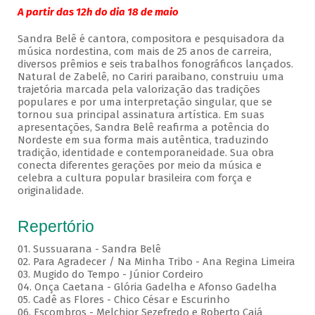
A partir das 12h do dia 18 de maio
Sandra Belê é cantora, compositora e pesquisadora da
música nordestina, com mais de 25 anos de carreira,
diversos prêmios e seis trabalhos fonográficos lançados.
Natural de Zabelê, no Cariri paraibano, construiu uma
trajetória marcada pela valorização das tradições
populares e por uma interpretação singular, que se
tornou sua principal assinatura artística. Em suas
apresentações, Sandra Belê reafirma a potência do
Nordeste em sua forma mais autêntica, traduzindo
tradição, identidade e contemporaneidade. Sua obra
conecta diferentes gerações por meio da música e
celebra a cultura popular brasileira com força e
originalidade.
Repertório
01. Sussuarana - Sandra Belê
02. Para Agradecer / Na Minha Tribo - Ana Regina Limeira
03. Mugido do Tempo - Júnior Cordeiro
04. Onça Caetana - Glória Gadelha e Afonso Gadelha
05. Cadê as Flores - Chico César e Escurinho
06. Escombros - Melchior Sezefredo e Roberto Cajá