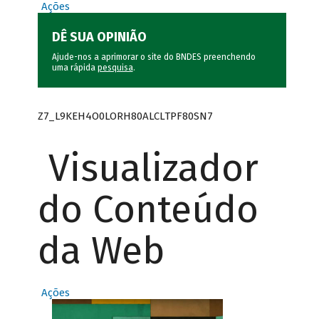
Ações
DÊ SUA OPINIÃO
Ajude-nos a aprimorar o site do BNDES preenchendo
uma rápida
pesquisa
.
Z7_L9KEH4O0LORH80ALCLTPF80SN7
Visualizador
do Conteúdo
da Web
Ações