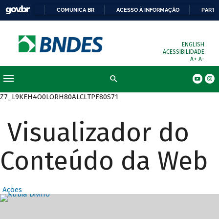
COMUNICA BR
ACESSO À INFORMAÇÃO
PARTI
ENGLISH
ACESSIBILIDADE
A+
A-
Busca
Z7_L9KEH4O0LORH80ALCLTPF80S71
Visualizador do
Conteúdo da Web
Ações
Destaques Prin