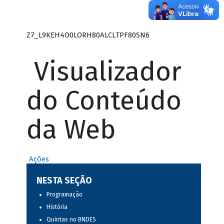
Z7_L9KEH4O0LORH80ALCLTPF80SN6
Visualizador
do Conteúdo
da Web
Ações
NESTA SEÇÃO
Programação
História
Quintas no BNDES