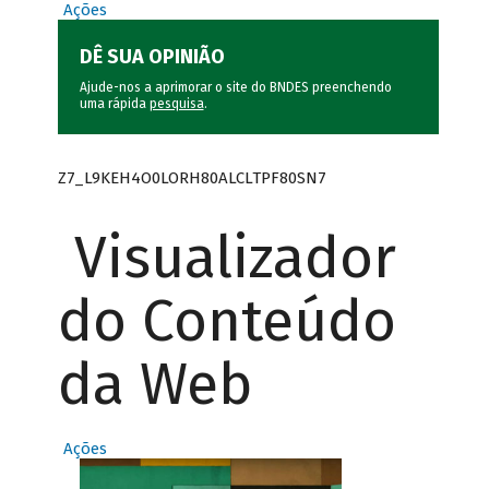
Ações
DÊ SUA OPINIÃO
Ajude-nos a aprimorar o site do BNDES preenchendo
uma rápida
pesquisa
.
Z7_L9KEH4O0LORH80ALCLTPF80SN7
Visualizador
do Conteúdo
da Web
Ações