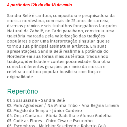
A partir das 12h do dia 18 de maio
Sandra Belê é cantora, compositora e pesquisadora da
música nordestina, com mais de 25 anos de carreira,
diversos prêmios e seis trabalhos fonográficos lançados.
Natural de Zabelê, no Cariri paraibano, construiu uma
trajetória marcada pela valorização das tradições
populares e por uma interpretação singular, que se
tornou sua principal assinatura artística. Em suas
apresentações, Sandra Belê reafirma a potência do
Nordeste em sua forma mais autêntica, traduzindo
tradição, identidade e contemporaneidade. Sua obra
conecta diferentes gerações por meio da música e
celebra a cultura popular brasileira com força e
originalidade.
Repertório
01. Sussuarana - Sandra Belê
02. Para Agradecer / Na Minha Tribo - Ana Regina Limeira
03. Mugido do Tempo - Júnior Cordeiro
04. Onça Caetana - Glória Gadelha e Afonso Gadelha
05. Cadê as Flores - Chico César e Escurinho
06. Escombros - Melchior Sezefredo e Roberto Cajá