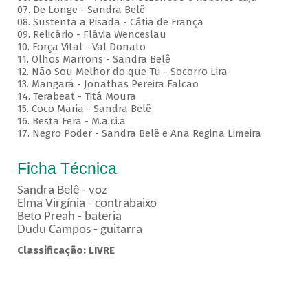
07. De Longe - Sandra Belê
08. Sustenta a Pisada - Cátia de França
09. Relicário - Flávia Wenceslau
10. Força Vital - Val Donato
11. Olhos Marrons - Sandra Belê
12. Não Sou Melhor do que Tu - Socorro Lira
13. Mangará - Jonathas Pereira Falcão
14. Terabeat - Titá Moura
15. Coco Maria - Sandra Belê
16. Besta Fera - M.a.r.i.a
17. Negro Poder - Sandra Belê e Ana Regina Limeira
Ficha Técnica
Sandra Belê - voz
Elma Virgínia - contrabaixo
Beto Preah - bateria
Dudu Campos - guitarra
Classificação: LIVRE