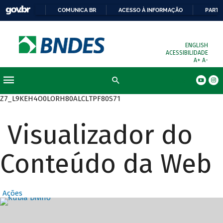
COMUNICA BR
ACESSO À INFORMAÇÃO
PARTI
ENGLISH
ACESSIBILIDADE
A+
A-
Busca
Z7_L9KEH4O0LORH80ALCLTPF80S71
Visualizador do
Conteúdo da Web
Ações
Destaques Prin