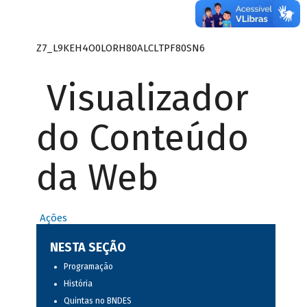
Z7_L9KEH4O0LORH80ALCLTPF80SN6
Visualizador
do Conteúdo
da Web
Ações
NESTA SEÇÃO
Programação
História
Quintas no BNDES