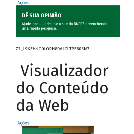
Ações
DÊ SUA OPINIÃO
Ajude-nos a aprimorar o site do BNDES preenchendo
uma rápida
pesquisa
.
Z7_L9KEH4O0LORH80ALCLTPF80SN7
Visualizador
do Conteúdo
da Web
Ações