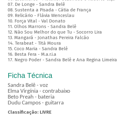
07. De Longe - Sandra Belê
08. Sustenta a Pisada - Cátia de França
09. Relicário - Flávia Wenceslau
10. Força Vital - Val Donato
11. Olhos Marrons - Sandra Belê
12. Não Sou Melhor do que Tu - Socorro Lira
13. Mangará - Jonathas Pereira Falcão
14. Terabeat - Titá Moura
15. Coco Maria - Sandra Belê
16. Besta Fera - M.a.r.i.a
17. Negro Poder - Sandra Belê e Ana Regina Limeira
Ficha Técnica
Sandra Belê - voz
Elma Virgínia - contrabaixo
Beto Preah - bateria
Dudu Campos - guitarra
Classificação: LIVRE