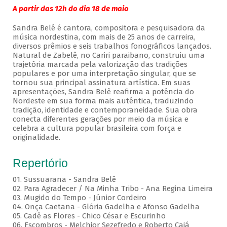
A partir das 12h do dia 18 de maio
Sandra Belê é cantora, compositora e pesquisadora da
música nordestina, com mais de 25 anos de carreira,
diversos prêmios e seis trabalhos fonográficos lançados.
Natural de Zabelê, no Cariri paraibano, construiu uma
trajetória marcada pela valorização das tradições
populares e por uma interpretação singular, que se
tornou sua principal assinatura artística. Em suas
apresentações, Sandra Belê reafirma a potência do
Nordeste em sua forma mais autêntica, traduzindo
tradição, identidade e contemporaneidade. Sua obra
conecta diferentes gerações por meio da música e
celebra a cultura popular brasileira com força e
originalidade.
Repertório
01. Sussuarana - Sandra Belê
02. Para Agradecer / Na Minha Tribo - Ana Regina Limeira
03. Mugido do Tempo - Júnior Cordeiro
04. Onça Caetana - Glória Gadelha e Afonso Gadelha
05. Cadê as Flores - Chico César e Escurinho
06. Escombros - Melchior Sezefredo e Roberto Cajá