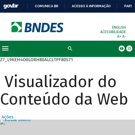
COMUNICA BR
ACESSO À INFORMAÇÃO
PARTI
ENGLISH
ACESSIBILIDADE
A+
A-
Busca
Z7_L9KEH4O0LORH80ALCLTPF80S71
Visualizador do
Conteúdo da Web
Ações
Destaques Prin