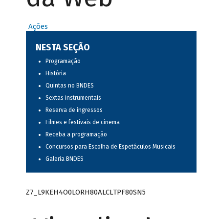
Ações
NESTA SEÇÃO
Programação
História
Quintas no BNDES
Sextas instrumentais
Reserva de ingressos
Filmes e festivais de cinema
Receba a programação
Concursos para Escolha de Espetáculos Musicais
Galeria BNDES
Z7_L9KEH4O0LORH80ALCLTPF80SN5