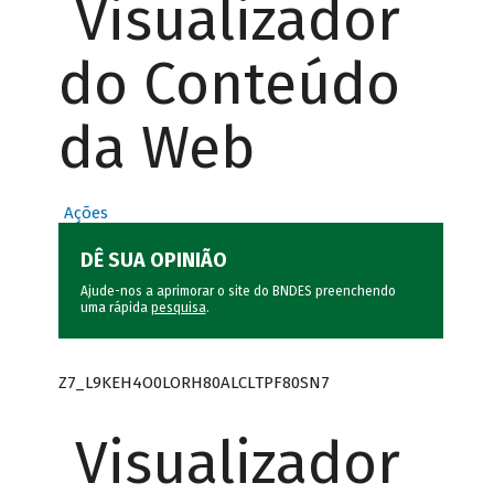
Visualizador
do Conteúdo
da Web
Ações
DÊ SUA OPINIÃO
Ajude-nos a aprimorar o site do BNDES preenchendo
uma rápida
pesquisa
.
Z7_L9KEH4O0LORH80ALCLTPF80SN7
Visualizador