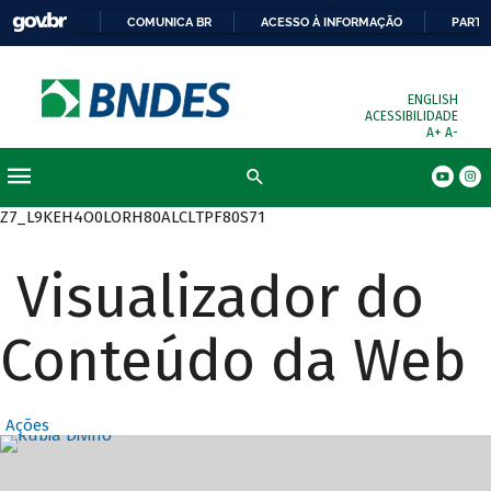
COMUNICA BR
ACESSO À INFORMAÇÃO
PARTI
ENGLISH
ACESSIBILIDADE
A+
A-
Busca
Z7_L9KEH4O0LORH80ALCLTPF80S71
Visualizador do
Conteúdo da Web
Ações
Destaques Prin