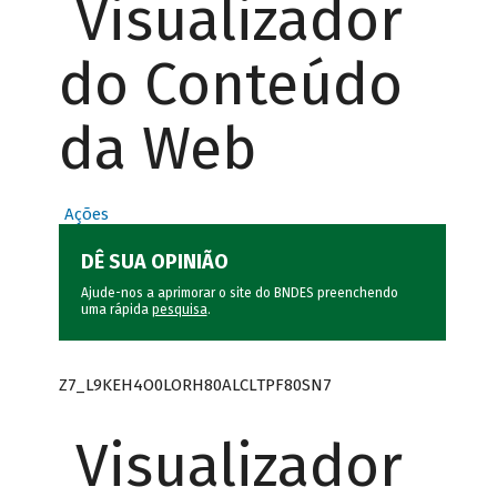
Visualizador
do Conteúdo
da Web
Ações
DÊ SUA OPINIÃO
Ajude-nos a aprimorar o site do BNDES preenchendo
uma rápida
pesquisa
.
Z7_L9KEH4O0LORH80ALCLTPF80SN7
Visualizador