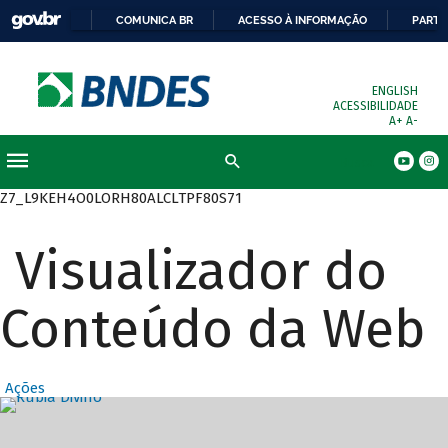
COMUNICA BR
ACESSO À INFORMAÇÃO
PARTI
ENGLISH
ACESSIBILIDADE
A+
A-
Busca
Z7_L9KEH4O0LORH80ALCLTPF80S71
Visualizador do
Conteúdo da Web
Ações
Destaques Prin