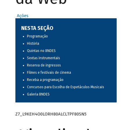
Ações
NESTA SEÇÃO
Programação
História
Quintas no BNDES
Sextas instrumentais
Reserva de ingressos
Filmes e festivais de cinema
Receba a programação
Concursos para Escolha de Espetáculos Musicais
Galeria BNDES
Z7_L9KEH4O0LORH80ALCLTPF80SN5