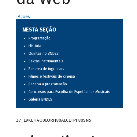
Ações
NESTA SEÇÃO
Programação
História
Quintas no BNDES
Sextas instrumentais
Reserva de ingressos
Filmes e festivais de cinema
Receba a programação
Concursos para Escolha de Espetáculos Musicais
Galeria BNDES
Z7_L9KEH4O0LORH80ALCLTPF80SN5