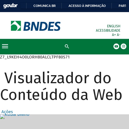
COMUNICA BR
ACESSO À INFORMAÇÃO
PARTI
ENGLISH
ACESSIBILIDADE
A+
A-
Busca
Z7_L9KEH4O0LORH80ALCLTPF80S71
Visualizador do
Conteúdo da Web
Ações
Destaques Prin