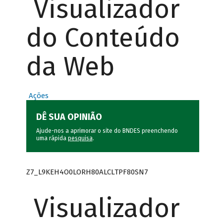
Visualizador
do Conteúdo
da Web
Ações
DÊ SUA OPINIÃO
Ajude-nos a aprimorar o site do BNDES preenchendo
uma rápida
pesquisa
.
Z7_L9KEH4O0LORH80ALCLTPF80SN7
Visualizador