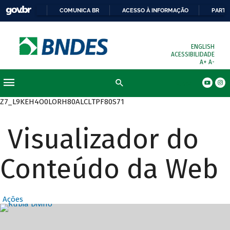
COMUNICA BR
ACESSO À INFORMAÇÃO
PARTI
ENGLISH
ACESSIBILIDADE
A+
A-
Busca
Z7_L9KEH4O0LORH80ALCLTPF80S71
Visualizador do
Conteúdo da Web
Ações
Destaques Prin