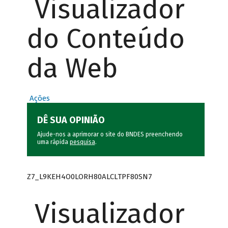
Visualizador
do Conteúdo
da Web
Ações
DÊ SUA OPINIÃO
Ajude-nos a aprimorar o site do BNDES preenchendo
uma rápida
pesquisa
.
Z7_L9KEH4O0LORH80ALCLTPF80SN7
Visualizador