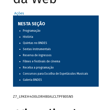
Ações
NESTA SEÇÃO
Programação
História
Quintas no BNDES
Sextas instrumentais
Reserva de ingressos
Filmes e festivais de cinema
Receba a programação
Concursos para Escolha de Espetáculos Musicais
Galeria BNDES
Z7_L9KEH4O0LORH80ALCLTPF80SN5