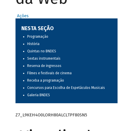
Ações
NESTA SEÇÃO
Programação
História
Quintas no BNDES
Sextas instrumentais
Reserva de ingressos
Filmes e festivais de cinema
Receba a programação
Concursos para Escolha de Espetáculos Musicais
Galeria BNDES
Z7_L9KEH4O0LORH80ALCLTPF80SN5