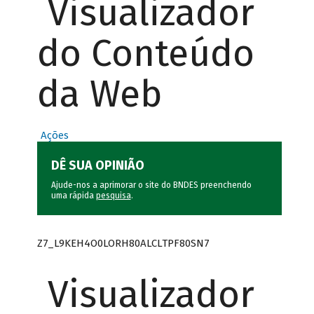
Visualizador
do Conteúdo
da Web
Ações
DÊ SUA OPINIÃO
Ajude-nos a aprimorar o site do BNDES preenchendo
uma rápida
pesquisa
.
Z7_L9KEH4O0LORH80ALCLTPF80SN7
Visualizador