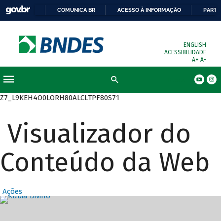
COMUNICA BR
ACESSO À INFORMAÇÃO
PARTI
ENGLISH
ACESSIBILIDADE
A+
A-
Busca
Z7_L9KEH4O0LORH80ALCLTPF80S71
Visualizador do
Conteúdo da Web
Ações
Destaques Prin