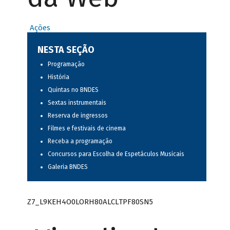
Ações
NESTA SEÇÃO
Programação
História
Quintas no BNDES
Sextas instrumentais
Reserva de ingressos
Filmes e festivais de cinema
Receba a programação
Concursos para Escolha de Espetáculos Musicais
Galeria BNDES
Z7_L9KEH4O0LORH80ALCLTPF80SN5