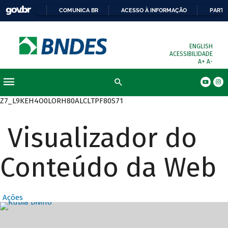
COMUNICA BR
ACESSO À INFORMAÇÃO
PARTI
ENGLISH
ACESSIBILIDADE
A+
A-
Busca
Z7_L9KEH4O0LORH80ALCLTPF80S71
Visualizador do
Conteúdo da Web
Ações
Destaques Prin