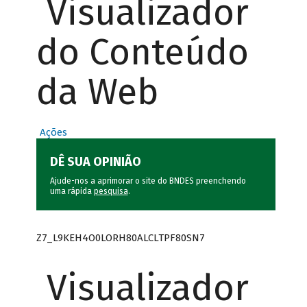
Visualizador
do Conteúdo
da Web
Ações
DÊ SUA OPINIÃO
Ajude-nos a aprimorar o site do BNDES preenchendo
uma rápida
pesquisa
.
Z7_L9KEH4O0LORH80ALCLTPF80SN7
Visualizador