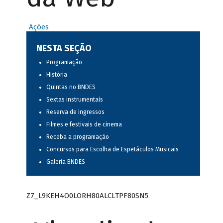
Ações
NESTA SEÇÃO
Programação
História
Quintas no BNDES
Sextas instrumentais
Reserva de ingressos
Filmes e festivais de cinema
Receba a programação
Concursos para Escolha de Espetáculos Musicais
Galeria BNDES
Z7_L9KEH4O0LORH80ALCLTPF80SN5