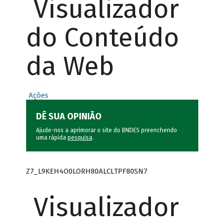
Visualizador
do Conteúdo
da Web
Ações
DÊ SUA OPINIÃO
Ajude-nos a aprimorar o site do BNDES preenchendo
uma rápida
pesquisa
.
Z7_L9KEH4O0LORH80ALCLTPF80SN7
Visualizador