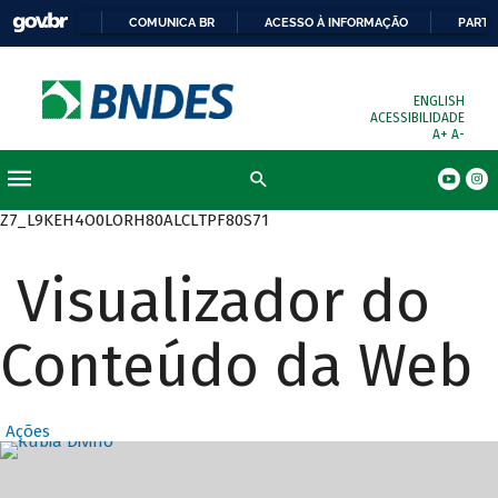
COMUNICA BR
ACESSO À INFORMAÇÃO
PARTI
ENGLISH
ACESSIBILIDADE
A+
A-
Busca
Z7_L9KEH4O0LORH80ALCLTPF80S71
Visualizador do
Conteúdo da Web
Ações
Destaques Prin