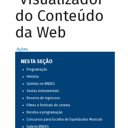
do Conteúdo
da Web
Ações
NESTA SEÇÃO
Programação
História
Quintas no BNDES
Sextas instrumentais
Reserva de ingressos
Filmes e festivais de cinema
Receba a programação
Concursos para Escolha de Espetáculos Musicais
Galeria BNDES