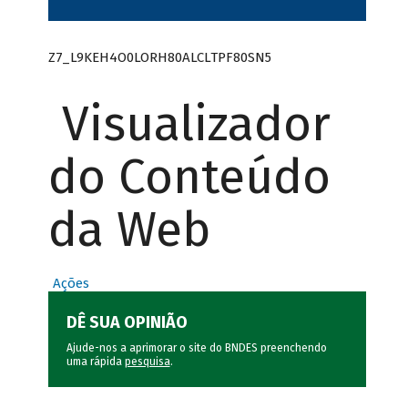
Z7_L9KEH4O0LORH80ALCLTPF80SN5
Visualizador
do Conteúdo
da Web
Ações
DÊ SUA OPINIÃO
Ajude-nos a aprimorar o site do BNDES preenchendo
uma rápida
pesquisa
.