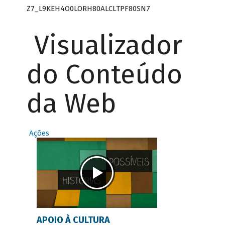
Z7_L9KEH4O0LORH80ALCLTPF80SN7
Visualizador
do Conteúdo
da Web
Ações
APOIO À CULTURA