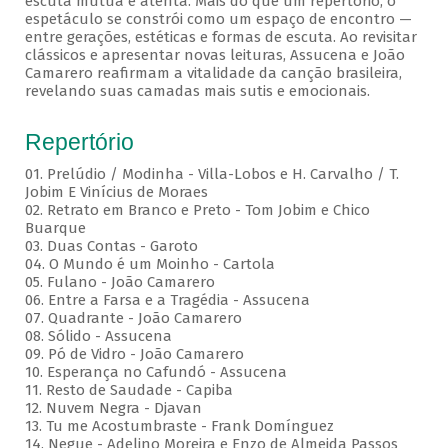
escuta mútua e atenta. Mais do que um repertório, o
espetáculo se constrói como um espaço de encontro —
entre gerações, estéticas e formas de escuta. Ao revisitar
clássicos e apresentar novas leituras, Assucena e João
Camarero reafirmam a vitalidade da canção brasileira,
revelando suas camadas mais sutis e emocionais.
Repertório
01. Prelúdio / Modinha - Villa-Lobos e H. Carvalho / T.
Jobim E Vinícius de Moraes
02. Retrato em Branco e Preto - Tom Jobim e Chico
Buarque
03. Duas Contas - Garoto
04. O Mundo é um Moinho - Cartola
05. Fulano - João Camarero
06. Entre a Farsa e a Tragédia - Assucena
07. Quadrante - João Camarero
08. Sólido - Assucena
09. Pó de Vidro - João Camarero
10. Esperança no Cafundó - Assucena
11. Resto de Saudade - Capiba
12. Nuvem Negra - Djavan
13. Tu me Acostumbraste - Frank Domínguez
14. Negue - Adelino Moreira e Enzo de Almeida Passos