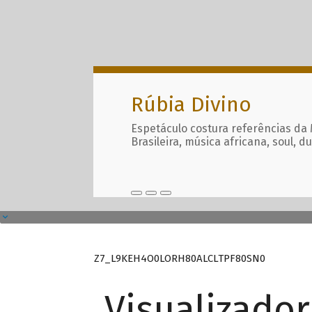
Rúbia Divino
Espetáculo costura referências da
Brasileira, música africana, soul, d
Z7_L9KEH4O0LORH80ALCLTPF80SN0
Visualizado