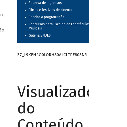
Reserva de ingressos
Filmes e festivais de cinema
o,
Receba a programação
a
Concursos para Escolha de Espetáculos
—
Musicais
oão
Galeria BNDES
Z7_L9KEH4O0LORH80ALCLTPF80SN5
Visualizador
do
Conteúdo