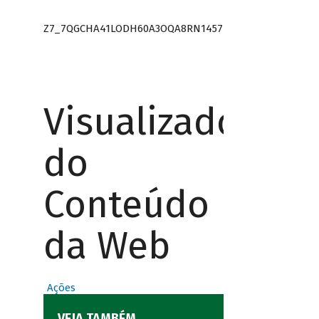
Z7_7QGCHA41LODH60A3OQA8RN1457
Visualizador
do
Conteúdo
da Web
Ações
VEJA TAMBÉM