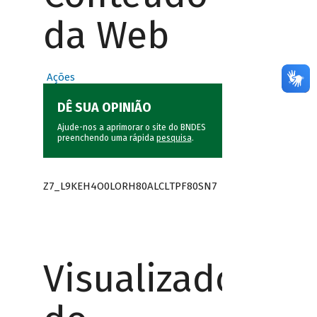
da Web
Ações
DÊ SUA OPINIÃO
Ajude-nos a aprimorar o site do BNDES
preenchendo uma rápida
pesquisa
.
Z7_L9KEH4O0LORH80ALCLTPF80SN7
Visualizador