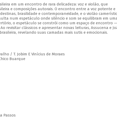
leira em um encontro de rara delicadeza: voz e violão, que
leira e composições autorais. O encontro entre a voz potente e
estinas, brasilidade e contemporaneidade, e o violão camerístic
esulta num espetáculo onde silêncio e som se equilibram em um
rtório, o espetáculo se constrói como um espaço de encontro 
 Ao revisitar clássicos e apresentar novas leituras, Assucena e J
rasileira, revelando suas camadas mais sutis e emocionais.
valho / T. Jobim E Vinícius de Moraes
 Chico Buarque
da Passos