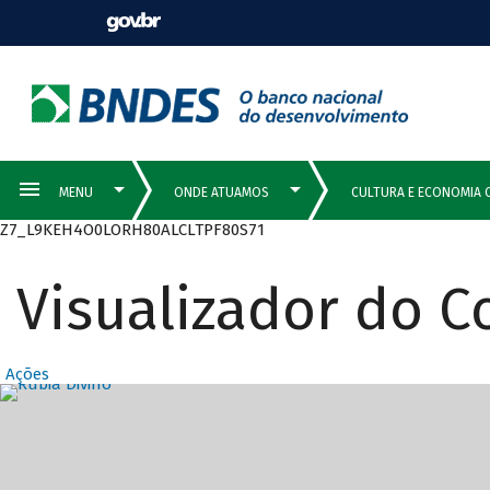
Z7_L9KEH4O0LORH80ALCLTPF80S71
Visualizador do 
Ações
Destaques Prin