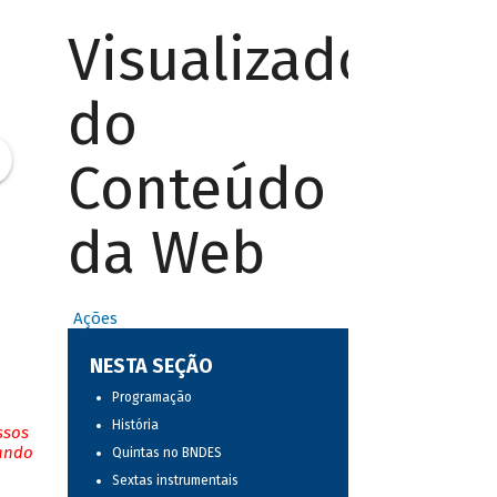
Visualizador
do
Conteúdo
da Web
Ações
NESTA SEÇÃO
Programação
História
ssos
tando
Quintas no BNDES
Sextas instrumentais