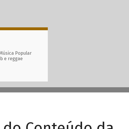
 Música Popular
ub e reggae
r do Conteúdo da