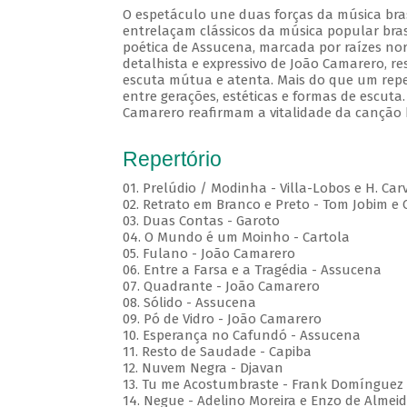
O espetáculo une duas forças da música brasi
entrelaçam clássicos da música popular brasi
poética de Assucena, marcada por raízes nord
detalhista e expressivo de João Camarero, r
escuta mútua e atenta. Mais do que um repe
entre gerações, estéticas e formas de escuta.
Camarero reafirmam a vitalidade da canção b
Repertório
01. Prelúdio / Modinha - Villa-Lobos e H. Car
02. Retrato em Branco e Preto - Tom Jobim e
03. Duas Contas - Garoto
04. O Mundo é um Moinho - Cartola
05. Fulano - João Camarero
06. Entre a Farsa e a Tragédia - Assucena
07. Quadrante - João Camarero
08. Sólido - Assucena
09. Pó de Vidro - João Camarero
10. Esperança no Cafundó - Assucena
11. Resto de Saudade - Capiba
12. Nuvem Negra - Djavan
13. Tu me Acostumbraste - Frank Domínguez
14. Negue - Adelino Moreira e Enzo de Almei