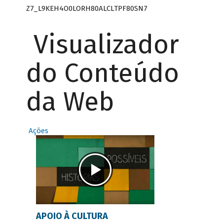
Z7_L9KEH4O0LORH80ALCLTPF80SN7
Visualizador
do Conteúdo
da Web
Ações
APOIO À CULTURA