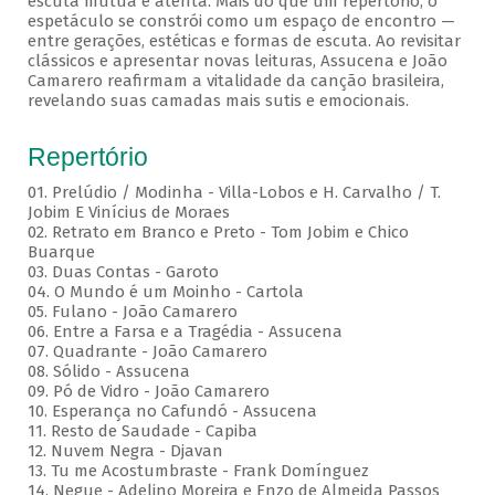
escuta mútua e atenta. Mais do que um repertório, o
espetáculo se constrói como um espaço de encontro —
entre gerações, estéticas e formas de escuta. Ao revisitar
clássicos e apresentar novas leituras, Assucena e João
Camarero reafirmam a vitalidade da canção brasileira,
revelando suas camadas mais sutis e emocionais.
Repertório
01. Prelúdio / Modinha - Villa-Lobos e H. Carvalho / T.
Jobim E Vinícius de Moraes
02. Retrato em Branco e Preto - Tom Jobim e Chico
Buarque
03. Duas Contas - Garoto
04. O Mundo é um Moinho - Cartola
05. Fulano - João Camarero
06. Entre a Farsa e a Tragédia - Assucena
07. Quadrante - João Camarero
08. Sólido - Assucena
09. Pó de Vidro - João Camarero
10. Esperança no Cafundó - Assucena
11. Resto de Saudade - Capiba
12. Nuvem Negra - Djavan
13. Tu me Acostumbraste - Frank Domínguez
14. Negue - Adelino Moreira e Enzo de Almeida Passos