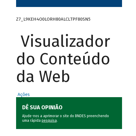
Z7_L9KEH4O0LORH80ALCLTPF80SN5
Visualizador
do Conteúdo
da Web
Ações
DÊ SUA OPINIÃO
Ajude-nos a aprimorar o site do BNDES preenchendo
uma rápida
pesquisa
.