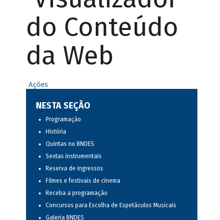
do Conteúdo
da Web
Ações
NESTA SEÇÃO
Programação
História
Quintas no BNDES
Sextas instrumentais
Reserva de ingressos
Filmes e festivais de cinema
Receba a programação
Concursos para Escolha de Espetáculos Musicais
Galeria BNDES