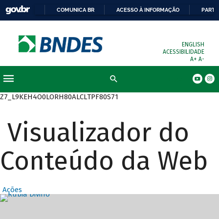
COMUNICA BR
ACESSO À INFORMAÇÃO
PARTI
ENGLISH
ACESSIBILIDADE
A+
A-
Busca
Z7_L9KEH4O0LORH80ALCLTPF80S71
Visualizador do
Conteúdo da Web
Ações
Destaques Prin