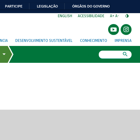
PARTICIPE
LEGISLAÇÃO
ÓRGÃOS DO GOVERNO
⁣
ENGLISH
ACESSIBILIDADE
A+
A-
NCIA
DESENVOLVIMENTO SUSTENTÁVEL
CONHECIMENTO
IMPRENSA
Busca
gem de tela