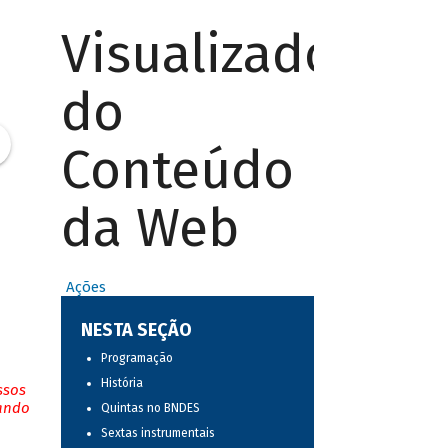
Visualizador
do
Conteúdo
da Web
Ações
NESTA SEÇÃO
Programação
História
ssos
tando
Quintas no BNDES
Sextas instrumentais