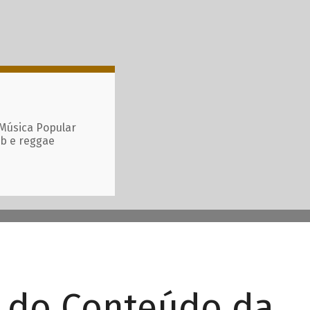
 Música Popular
ub e reggae
r do Conteúdo da