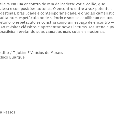
leira em um encontro de rara delicadeza: voz e violão, que
leira e composições autorais. O encontro entre a voz potente e
estinas, brasilidade e contemporaneidade, e o violão camerístic
esulta num espetáculo onde silêncio e som se equilibram em um
rtório, o espetáculo se constrói como um espaço de encontro 
 Ao revisitar clássicos e apresentar novas leituras, Assucena e J
rasileira, revelando suas camadas mais sutis e emocionais.
valho / T. Jobim E Vinícius de Moraes
 Chico Buarque
da Passos