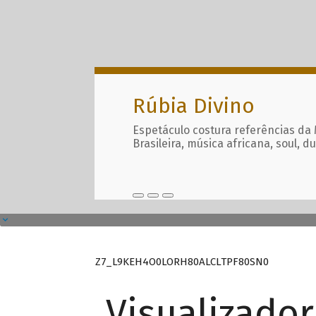
Rúbia Divino
Espetáculo costura referências da
Brasileira, música africana, soul, d
Z7_L9KEH4O0LORH80ALCLTPF80SN0
Visualizado