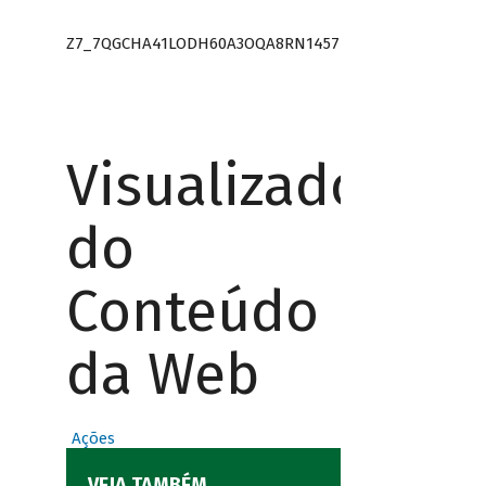
Z7_7QGCHA41LODH60A3OQA8RN1457
Visualizador
do
Conteúdo
da Web
Ações
VEJA TAMBÉM