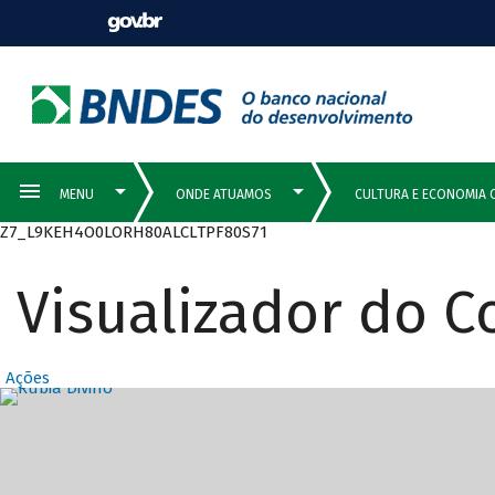
Z7_L9KEH4O0LORH80ALCLTPF80S71
Visualizador do 
Ações
Destaques Prin