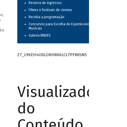
Reserva de ingressos
Filmes e festivais de cinema
o,
Receba a programação
a
Concursos para Escolha de Espetáculos
—
Musicais
oão
Galeria BNDES
Z7_L9KEH4O0LORH80ALCLTPF80SN5
Visualizador
do
Conteúdo