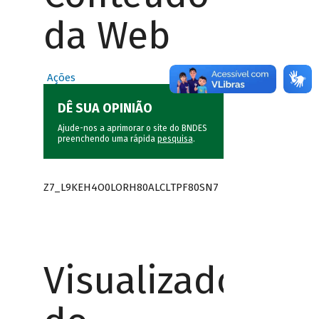
da Web
Ações
DÊ SUA OPINIÃO
Ajude-nos a aprimorar o site do BNDES
preenchendo uma rápida
pesquisa
.
Z7_L9KEH4O0LORH80ALCLTPF80SN7
Visualizador