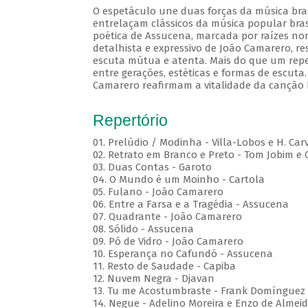
O espetáculo une duas forças da música brasi
entrelaçam clássicos da música popular brasi
poética de Assucena, marcada por raízes nord
detalhista e expressivo de João Camarero, r
escuta mútua e atenta. Mais do que um repe
entre gerações, estéticas e formas de escuta.
Camarero reafirmam a vitalidade da canção b
Repertório
01. Prelúdio / Modinha - Villa-Lobos e H. Car
02. Retrato em Branco e Preto - Tom Jobim e
03. Duas Contas - Garoto
04. O Mundo é um Moinho - Cartola
05. Fulano - João Camarero
06. Entre a Farsa e a Tragédia - Assucena
07. Quadrante - João Camarero
08. Sólido - Assucena
09. Pó de Vidro - João Camarero
10. Esperança no Cafundó - Assucena
11. Resto de Saudade - Capiba
12. Nuvem Negra - Djavan
13. Tu me Acostumbraste - Frank Domínguez
14. Negue - Adelino Moreira e Enzo de Almei