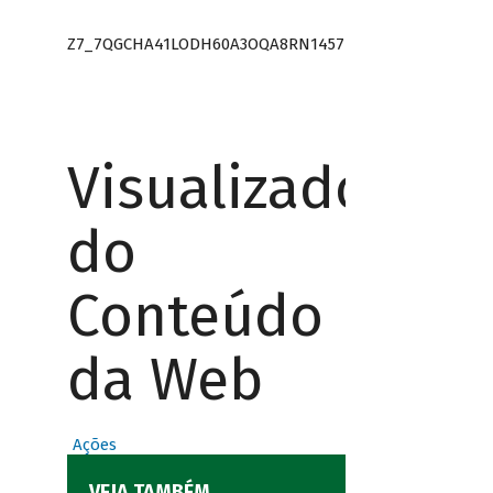
Z7_7QGCHA41LODH60A3OQA8RN1457
Visualizador
do
Conteúdo
da Web
Ações
VEJA TAMBÉM