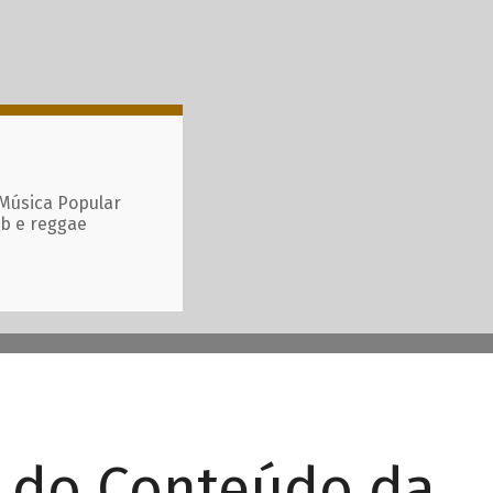
 Música Popular
ub e reggae
r do Conteúdo da