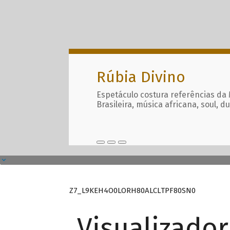
Rúbia Divino
Espetáculo costura referências da
Brasileira, música africana, soul, d
Z7_L9KEH4O0LORH80ALCLTPF80SN0
Visualizado