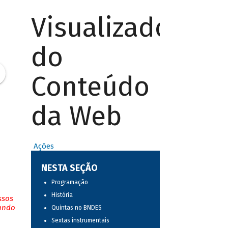
Visualizador
do
Conteúdo
da Web
Ações
NESTA SEÇÃO
Programação
História
ssos
tando
Quintas no BNDES
Sextas instrumentais