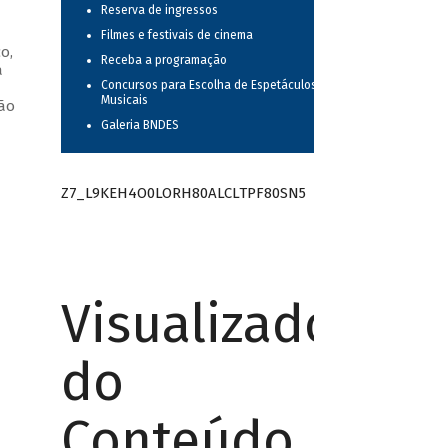
Reserva de ingressos
Filmes e festivais de cinema
o,
Receba a programação
a
Concursos para Escolha de Espetáculos
—
Musicais
oão
Galeria BNDES
Z7_L9KEH4O0LORH80ALCLTPF80SN5
Visualizador
do
Conteúdo