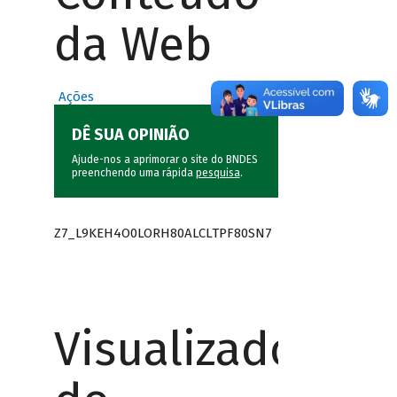
da Web
Ações
DÊ SUA OPINIÃO
Ajude-nos a aprimorar o site do BNDES
preenchendo uma rápida
pesquisa
.
Z7_L9KEH4O0LORH80ALCLTPF80SN7
Visualizador