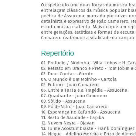
O espetáculo une duas forças da música brasi
entrelaçam clássicos da música popular brasi
poética de Assucena, marcada por raízes nord
detalhista e expressivo de João Camarero, r
escuta mútua e atenta. Mais do que um repe
entre gerações, estéticas e formas de escuta.
Camarero reafirmam a vitalidade da canção b
Repertório
01. Prelúdio / Modinha - Villa-Lobos e H. Car
02. Retrato em Branco e Preto - Tom Jobim e
03. Duas Contas - Garoto
04. O Mundo é um Moinho - Cartola
05. Fulano - João Camarero
06. Entre a Farsa e a Tragédia - Assucena
07. Quadrante - João Camarero
08. Sólido - Assucena
09. Pó de Vidro - João Camarero
10. Esperança no Cafundó - Assucena
11. Resto de Saudade - Capiba
12. Nuvem Negra - Djavan
13. Tu me Acostumbraste - Frank Domínguez
14. Negue - Adelino Moreira e Enzo de Almei