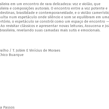
leira em um encontro de rara delicadeza: voz e violão, que
leira e composições autorais. O encontro entre a voz potente e
estinas, brasilidade e contemporaneidade, e o violão camerístic
esulta num espetáculo onde silêncio e som se equilibram em um
rtório, o espetáculo se constrói como um espaço de encontro 
 Ao revisitar clássicos e apresentar novas leituras, Assucena e J
rasileira, revelando suas camadas mais sutis e emocionais.
valho / T. Jobim E Vinícius de Moraes
 Chico Buarque
da Passos