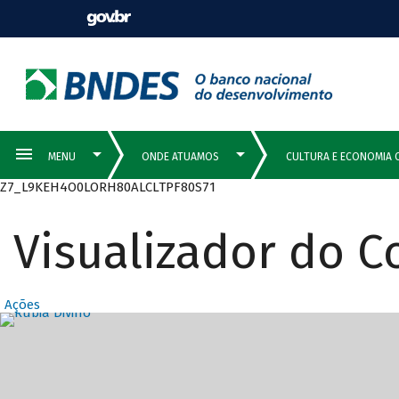
Z7_L9KEH4O0LORH80ALCLTPF80S71
Visualizador do 
Ações
Destaques Prin