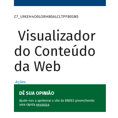
Z7_L9KEH4O0LORH80ALCLTPF80SN5
Visualizador
do Conteúdo
da Web
Ações
DÊ SUA OPINIÃO
Ajude-nos a aprimorar o site do BNDES preenchendo
uma rápida
pesquisa
.