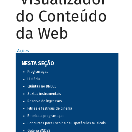
do Conteúdo
da Web
Ações
NESTA SEÇÃO
Programação
História
Quintas no BNDES
Sextas instrumentais
Reserva de ingressos
Filmes e festivais de cinema
Receba a programação
Concursos para Escolha de Espetáculos Musicais
Galeria BNDES