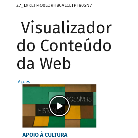
Z7_L9KEH4O0LORH80ALCLTPF80SN7
Visualizador
do Conteúdo
da Web
Ações
APOIO À CULTURA