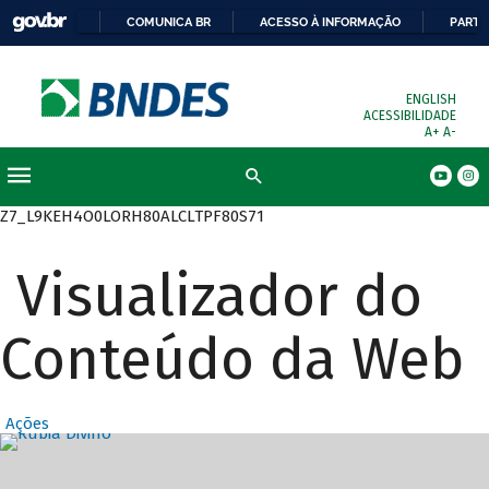
COMUNICA BR
ACESSO À INFORMAÇÃO
PARTI
ENGLISH
ACESSIBILIDADE
A+
A-
Busca
Z7_L9KEH4O0LORH80ALCLTPF80S71
Visualizador do
Conteúdo da Web
Ações
Destaques Prin