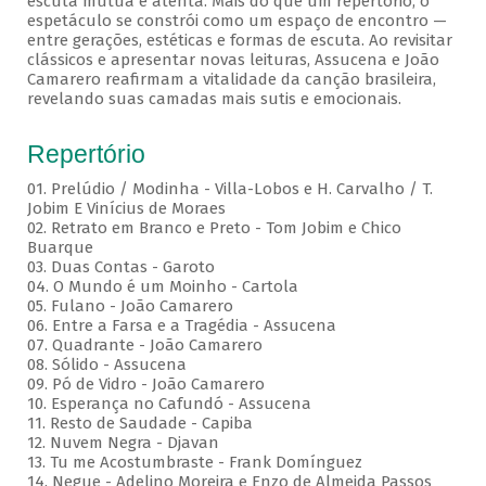
escuta mútua e atenta. Mais do que um repertório, o
espetáculo se constrói como um espaço de encontro —
entre gerações, estéticas e formas de escuta. Ao revisitar
clássicos e apresentar novas leituras, Assucena e João
Camarero reafirmam a vitalidade da canção brasileira,
revelando suas camadas mais sutis e emocionais.
Repertório
01. Prelúdio / Modinha - Villa-Lobos e H. Carvalho / T.
Jobim E Vinícius de Moraes
02. Retrato em Branco e Preto - Tom Jobim e Chico
Buarque
03. Duas Contas - Garoto
04. O Mundo é um Moinho - Cartola
05. Fulano - João Camarero
06. Entre a Farsa e a Tragédia - Assucena
07. Quadrante - João Camarero
08. Sólido - Assucena
09. Pó de Vidro - João Camarero
10. Esperança no Cafundó - Assucena
11. Resto de Saudade - Capiba
12. Nuvem Negra - Djavan
13. Tu me Acostumbraste - Frank Domínguez
14. Negue - Adelino Moreira e Enzo de Almeida Passos