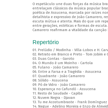
O espetáculo une duas forças da música brasi
entrelaçam clássicos da música popular brasi
poética de Assucena, marcada por raízes nord
detalhista e expressivo de João Camarero, r
escuta mútua e atenta. Mais do que um repe
entre gerações, estéticas e formas de escuta.
Camarero reafirmam a vitalidade da canção b
Repertório
01. Prelúdio / Modinha - Villa-Lobos e H. Car
02. Retrato em Branco e Preto - Tom Jobim e
03. Duas Contas - Garoto
04. O Mundo é um Moinho - Cartola
05. Fulano - João Camarero
06. Entre a Farsa e a Tragédia - Assucena
07. Quadrante - João Camarero
08. Sólido - Assucena
09. Pó de Vidro - João Camarero
10. Esperança no Cafundó - Assucena
11. Resto de Saudade - Capiba
12. Nuvem Negra - Djavan
13. Tu me Acostumbraste - Frank Domínguez
14. Negue - Adelino Moreira e Enzo de Almei