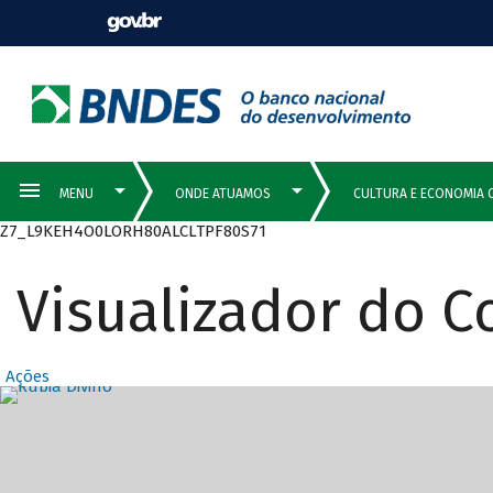
Z7_L9KEH4O0LORH80ALCLTPF80S71
Visualizador do 
Ações
Destaques Prin