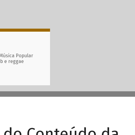
 Música Popular
ub e reggae
r do Conteúdo da