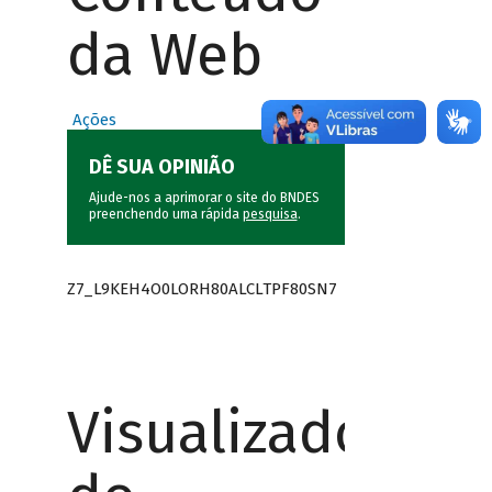
da Web
Ações
DÊ SUA OPINIÃO
Ajude-nos a aprimorar o site do BNDES
preenchendo uma rápida
pesquisa
.
Z7_L9KEH4O0LORH80ALCLTPF80SN7
Visualizador