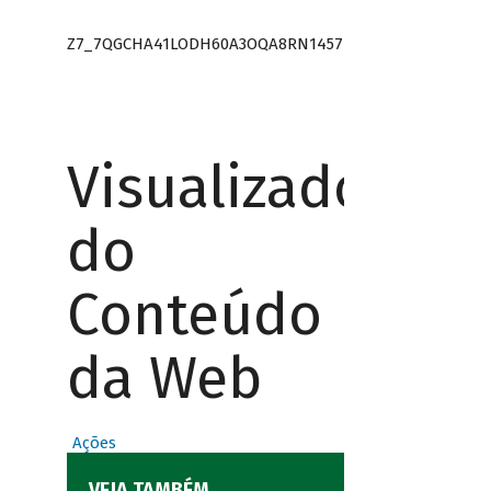
Z7_7QGCHA41LODH60A3OQA8RN1457
Visualizador
do
Conteúdo
da Web
Ações
VEJA TAMBÉM