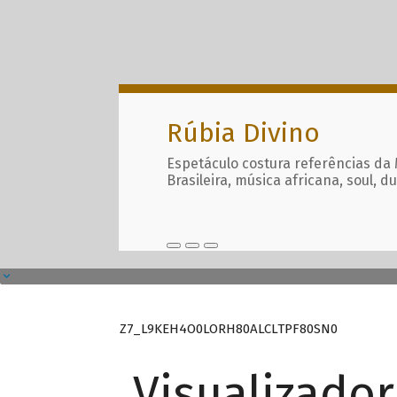
Rúbia Divino
Espetáculo costura referências da
Brasileira, música africana, soul, d
Z7_L9KEH4O0LORH80ALCLTPF80SN0
Visualizado