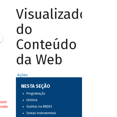
Visualizador
do
Conteúdo
da Web
Ações
NESTA SEÇÃO
Programação
História
ssos
tando
Quintas no BNDES
Sextas instrumentais