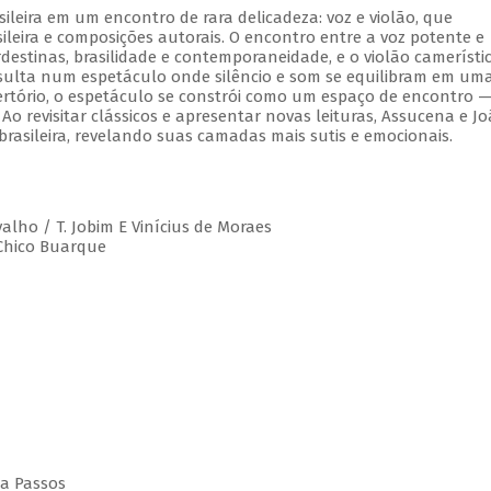
leira em um encontro de rara delicadeza: voz e violão, que
leira e composições autorais. O encontro entre a voz potente e
estinas, brasilidade e contemporaneidade, e o violão camerístic
esulta num espetáculo onde silêncio e som se equilibram em um
rtório, o espetáculo se constrói como um espaço de encontro 
 Ao revisitar clássicos e apresentar novas leituras, Assucena e J
rasileira, revelando suas camadas mais sutis e emocionais.
valho / T. Jobim E Vinícius de Moraes
 Chico Buarque
da Passos