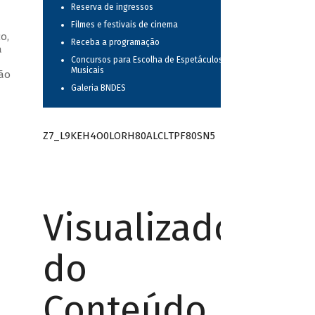
Reserva de ingressos
Filmes e festivais de cinema
o,
Receba a programação
a
Concursos para Escolha de Espetáculos
—
Musicais
oão
Galeria BNDES
Z7_L9KEH4O0LORH80ALCLTPF80SN5
Visualizador
do
Conteúdo