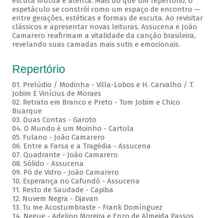
escuta mútua e atenta. Mais do que um repertório, o
espetáculo se constrói como um espaço de encontro —
entre gerações, estéticas e formas de escuta. Ao revisitar
clássicos e apresentar novas leituras, Assucena e João
Camarero reafirmam a vitalidade da canção brasileira,
revelando suas camadas mais sutis e emocionais.
Repertório
01. Prelúdio / Modinha - Villa-Lobos e H. Carvalho / T.
Jobim E Vinícius de Moraes
02. Retrato em Branco e Preto - Tom Jobim e Chico
Buarque
03. Duas Contas - Garoto
04. O Mundo é um Moinho - Cartola
05. Fulano - João Camarero
06. Entre a Farsa e a Tragédia - Assucena
07. Quadrante - João Camarero
08. Sólido - Assucena
09. Pó de Vidro - João Camarero
10. Esperança no Cafundó - Assucena
11. Resto de Saudade - Capiba
12. Nuvem Negra - Djavan
13. Tu me Acostumbraste - Frank Domínguez
14. Negue - Adelino Moreira e Enzo de Almeida Passos