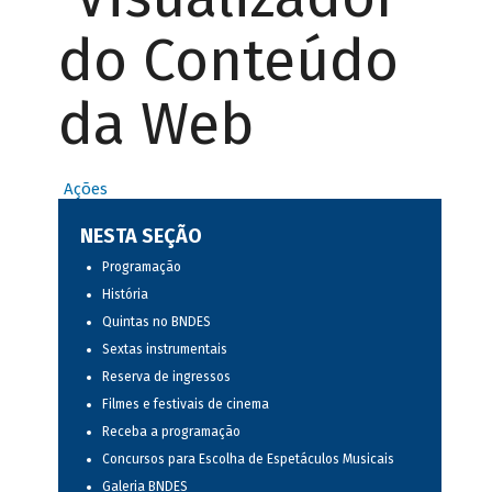
do Conteúdo
da Web
Ações
NESTA SEÇÃO
Programação
História
Quintas no BNDES
Sextas instrumentais
Reserva de ingressos
Filmes e festivais de cinema
Receba a programação
Concursos para Escolha de Espetáculos Musicais
Galeria BNDES