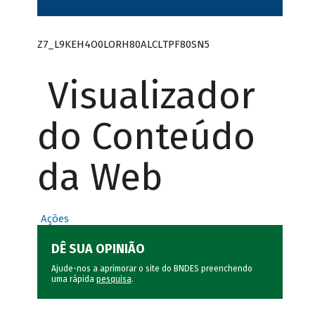
Z7_L9KEH4O0LORH80ALCLTPF80SN5
Visualizador
do Conteúdo
da Web
Ações
DÊ SUA OPINIÃO
Ajude-nos a aprimorar o site do BNDES preenchendo
uma rápida
pesquisa
.