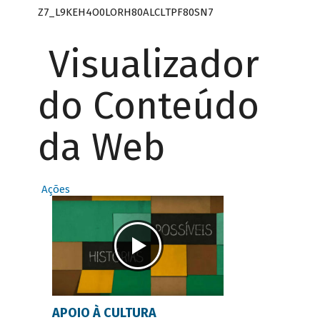
Z7_L9KEH4O0LORH80ALCLTPF80SN7
Visualizador
do Conteúdo
da Web
Ações
APOIO À CULTURA