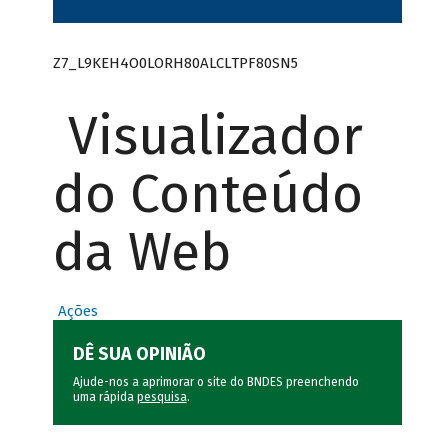
Z7_L9KEH4O0LORH80ALCLTPF80SN5
Visualizador
do Conteúdo
da Web
Ações
DÊ SUA OPINIÃO
Ajude-nos a aprimorar o site do BNDES preenchendo
uma rápida
pesquisa
.