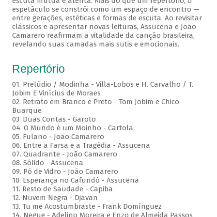
escuta mútua e atenta. Mais do que um repertório, o
espetáculo se constrói como um espaço de encontro —
entre gerações, estéticas e formas de escuta. Ao revisitar
clássicos e apresentar novas leituras, Assucena e João
Camarero reafirmam a vitalidade da canção brasileira,
revelando suas camadas mais sutis e emocionais.
Repertório
01. Prelúdio / Modinha - Villa-Lobos e H. Carvalho / T.
Jobim E Vinícius de Moraes
02. Retrato em Branco e Preto - Tom Jobim e Chico
Buarque
03. Duas Contas - Garoto
04. O Mundo é um Moinho - Cartola
05. Fulano - João Camarero
06. Entre a Farsa e a Tragédia - Assucena
07. Quadrante - João Camarero
08. Sólido - Assucena
09. Pó de Vidro - João Camarero
10. Esperança no Cafundó - Assucena
11. Resto de Saudade - Capiba
12. Nuvem Negra - Djavan
13. Tu me Acostumbraste - Frank Domínguez
14. Negue - Adelino Moreira e Enzo de Almeida Passos