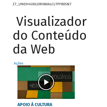
Z7_L9KEH4O0LORH80ALCLTPF80SN7
Visualizador
do Conteúdo
da Web
Ações
APOIO À CULTURA