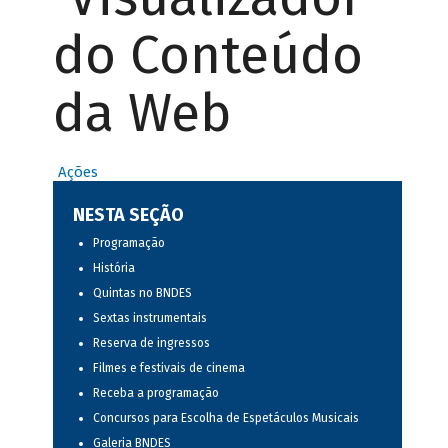
do Conteúdo
da Web
Ações
NESTA SEÇÃO
Programação
História
Quintas no BNDES
Sextas instrumentais
Reserva de ingressos
Filmes e festivais de cinema
Receba a programação
Concursos para Escolha de Espetáculos Musicais
Galeria BNDES