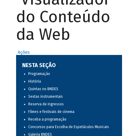
do Conteúdo
da Web
Ações
NESTA SEÇÃO
Programação
História
Quintas no BNDES
Sextas instrumentais
Reserva de ingressos
Filmes e festivais de cinema
Receba a programação
Concursos para Escolha de Espetáculos Musicais
Galeria BNDES