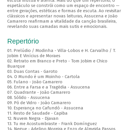
escuta mútua e atenta. Mais do que um repertório, o
espetáculo se constrói como um espaço de encontro —
entre gerações, estéticas e formas de escuta. Ao revisitar
clássicos e apresentar novas leituras, Assucena e João
Camarero reafirmam a vitalidade da canção brasileira,
revelando suas camadas mais sutis e emocionais.
Repertório
01. Prelúdio / Modinha - Villa-Lobos e H. Carvalho / T.
Jobim E Vinícius de Moraes
02. Retrato em Branco e Preto - Tom Jobim e Chico
Buarque
03. Duas Contas - Garoto
04. O Mundo é um Moinho - Cartola
05. Fulano - João Camarero
06. Entre a Farsa e a Tragédia - Assucena
07. Quadrante - João Camarero
08. Sólido - Assucena
09. Pó de Vidro - João Camarero
10. Esperança no Cafundó - Assucena
11. Resto de Saudade - Capiba
12. Nuvem Negra - Djavan
13. Tu me Acostumbraste - Frank Domínguez
14. Negue - Adelino Moreira e Enzo de Almeida Passos