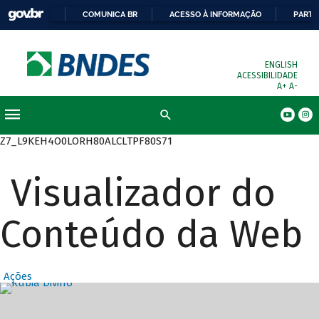
COMUNICA BR
ACESSO À INFORMAÇÃO
PARTI
ENGLISH
ACESSIBILIDADE
A+
A-
Busca
Z7_L9KEH4O0LORH80ALCLTPF80S71
Visualizador do
Conteúdo da Web
Ações
Destaques Prin