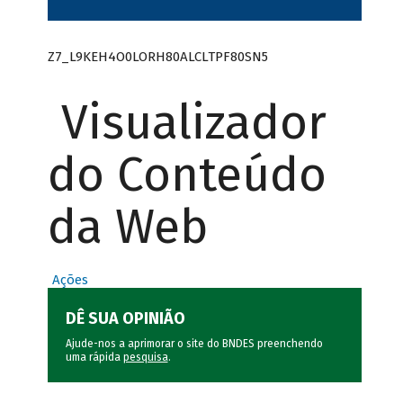
Z7_L9KEH4O0LORH80ALCLTPF80SN5
Visualizador
do Conteúdo
da Web
Ações
DÊ SUA OPINIÃO
Ajude-nos a aprimorar o site do BNDES preenchendo
uma rápida
pesquisa
.