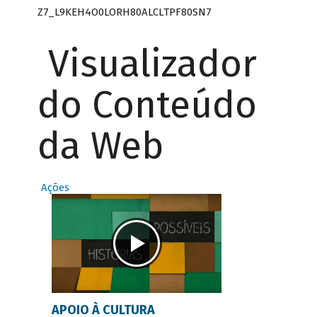
Z7_L9KEH4O0LORH80ALCLTPF80SN7
Visualizador
do Conteúdo
da Web
Ações
APOIO À CULTURA