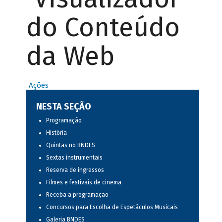
do Conteúdo
da Web
Ações
NESTA SEÇÃO
Programação
História
Quintas no BNDES
Sextas instrumentais
Reserva de ingressos
Filmes e festivais de cinema
Receba a programação
Concursos para Escolha de Espetáculos Musicais
Galeria BNDES