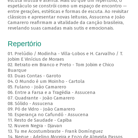
escuta mútua e atenta. Mais do que um repertório, o
espetáculo se constrói como um espaço de encontro —
entre gerações, estéticas e formas de escuta. Ao revisitar
clássicos e apresentar novas leituras, Assucena e João
Camarero reafirmam a vitalidade da canção brasileira,
revelando suas camadas mais sutis e emocionais.
Repertório
01. Prelúdio / Modinha - Villa-Lobos e H. Carvalho / T.
Jobim E Vinícius de Moraes
02. Retrato em Branco e Preto - Tom Jobim e Chico
Buarque
03. Duas Contas - Garoto
04. O Mundo é um Moinho - Cartola
05. Fulano - João Camarero
06. Entre a Farsa e a Tragédia - Assucena
07. Quadrante - João Camarero
08. Sólido - Assucena
09. Pó de Vidro - João Camarero
10. Esperança no Cafundó - Assucena
11. Resto de Saudade - Capiba
12. Nuvem Negra - Djavan
13. Tu me Acostumbraste - Frank Domínguez
14. Negue - Adelino Moreira e Enzo de Almeida Passos