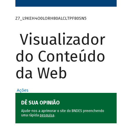
Z7_L9KEH4O0LORH80ALCLTPF80SN5
Visualizador
do Conteúdo
da Web
Ações
DÊ SUA OPINIÃO
Ajude-nos a aprimorar o site do BNDES preenchendo
uma rápida
pesquisa
.