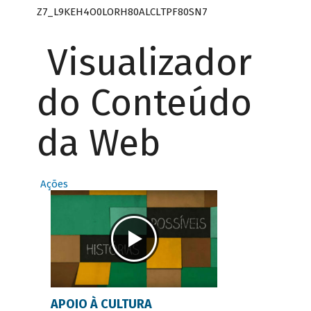
Z7_L9KEH4O0LORH80ALCLTPF80SN7
Visualizador
do Conteúdo
da Web
Ações
APOIO À CULTURA