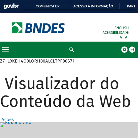
COMUNICA BR
ACESSO À INFORMAÇÃO
PARTI
ENGLISH
ACESSIBILIDADE
A+
A-
Busca
Z7_L9KEH4O0LORH80ALCLTPF80S71
Visualizador do
Conteúdo da Web
Ações
Destaques Prin