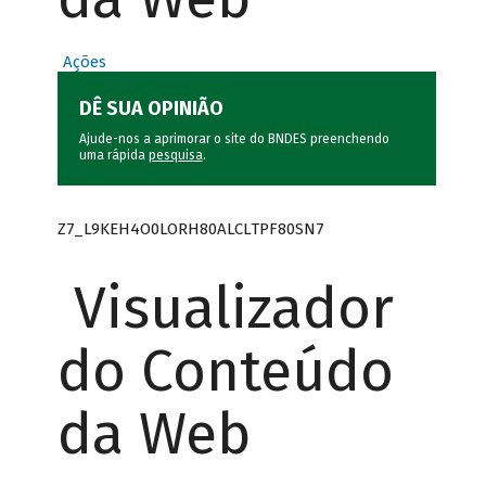
Ações
DÊ SUA OPINIÃO
Ajude-nos a aprimorar o site do BNDES preenchendo
uma rápida
pesquisa
.
Z7_L9KEH4O0LORH80ALCLTPF80SN7
Visualizador
do Conteúdo
da Web