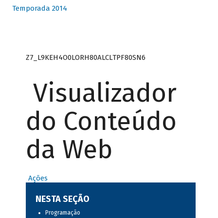
Temporada 2014
Z7_L9KEH4O0LORH80ALCLTPF80SN6
Visualizador
do Conteúdo
da Web
Ações
NESTA SEÇÃO
Programação