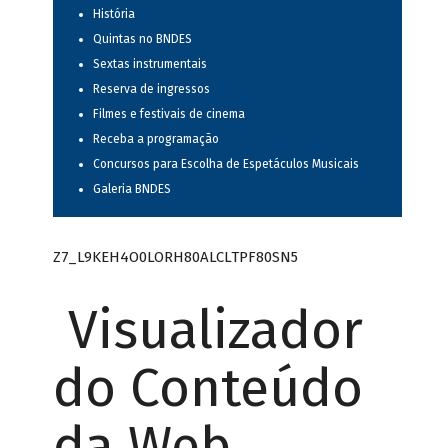
História
Quintas no BNDES
Sextas instrumentais
Reserva de ingressos
Filmes e festivais de cinema
Receba a programação
Concursos para Escolha de Espetáculos Musicais
Galeria BNDES
Z7_L9KEH4O0LORH80ALCLTPF80SN5
Visualizador
do Conteúdo
da Web